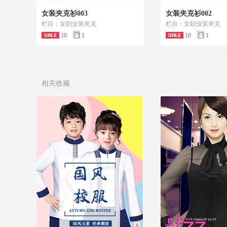
女装夹克衫003
女装夹克衫002
栏目：女职业装夹克
栏目：女职业装夹克
10
1
10
1
相关收藏