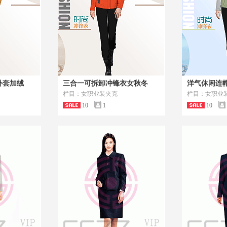
外套加绒
三合一可拆卸冲锋衣女秋冬
洋气休闲连
栏目：女职业装夹克
栏目：女职业
10
1
10