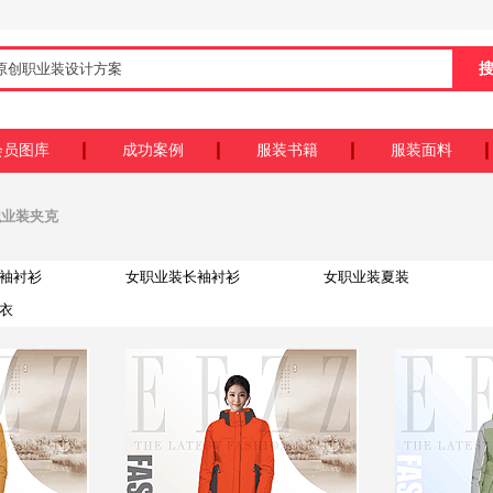
会员图库
成功案例
服装书籍
服装面料
女职业装夹克
袖衬衫
女职业装长袖衬衫
女职业装夏装
衣