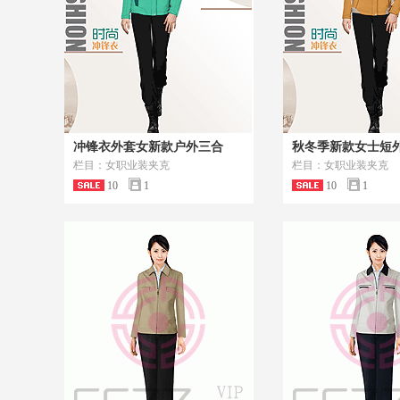
冲锋衣外套女新款户外三合
秋冬季新款女士短
栏目：女职业装夹克
栏目：女职业装夹克
10
1
10
1