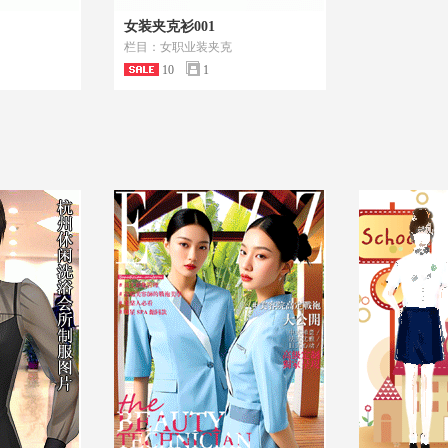
女装夹克衫001
栏目：女职业装夹克
10
1