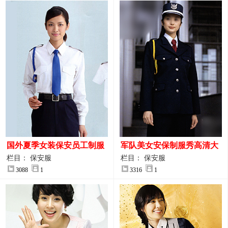
国外夏季女装保安员工制服
军队美女安保制服秀高清大
装大图
图
栏目： 保安服
栏目： 保安服
3088
1
3316
1