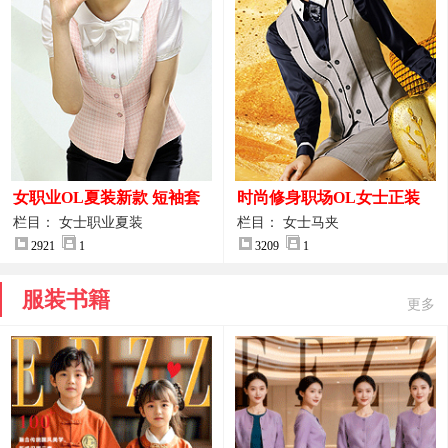
女职业OL夏装新款 短袖套
时尚修身职场OL女士正装
装女正装
马甲拍摄大图
栏目： 女士职业夏装
栏目： 女士马夹
2921
1
3209
1
服装书籍
更多