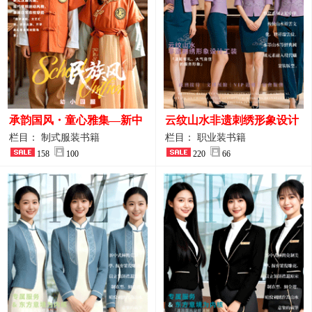
承韵国风・童心雅集—新中
云纹山水非遗刺绣形象设计
式民族风小学与幼儿园全套
工装｜会议礼仪接待人员制
栏目： 制式服装书籍
栏目： 职业装书籍
校服定制图鉴
158
100
服画册
220
66