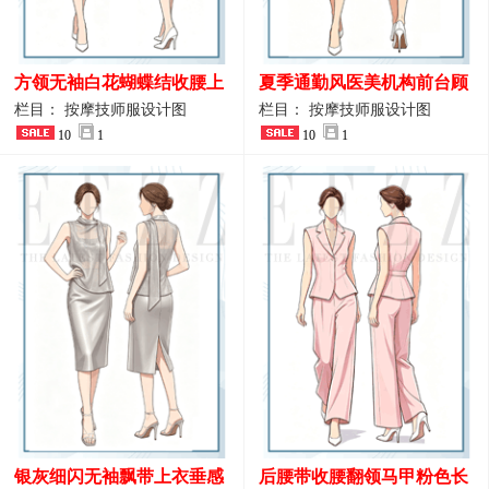
方领无袖白花蝴蝶结收腰上
夏季通勤风医美机构前台顾
衣 SPA会所接待工作制服设
问端庄工作制服
栏目： 按摩技师服设计图
栏目： 按摩技师服设计图
计
10
1
10
1
银灰细闪无袖飘带上衣垂感
后腰带收腰翻领马甲粉色长