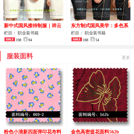
新中式国风接待制服｜祥云
东方制式国风美学：多色系
刺绣打造高端厅堂东方美学
新中式前厅管家VIP接待员
栏目： 职业装书籍
栏目： 职业装书籍
198
94
工作服合集
188
54
服装面料
更多
粉色小清新四面弹印花布料
金色高密提花面料562b