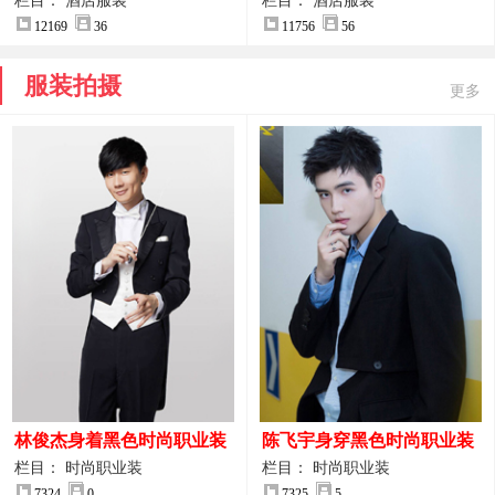
案
服装设计方案
栏目： 酒店服装
栏目： 酒店服装
12169
36
11756
56
服装拍摄
更多
林俊杰身着黑色时尚职业装
陈飞宇身穿黑色时尚职业装
制服图片
图片
栏目： 时尚职业装
栏目： 时尚职业装
7324
0
7325
5