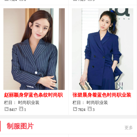
赵丽颖身穿蓝色条纹时尚职
张碧晨身着蓝色时尚职业装
业装图片
服装图片
栏目： 时尚职业装
栏目： 时尚职业装
8417
1
7824
3
制服图片
更多