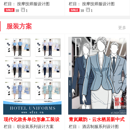
开叉中长裙 星级酒店前厅礼
裤套装 美容门店前台主管精
栏目： 按摩技师服设计图
栏目： 按摩技师服设计图
仪高级全套工作服
10
1
致高级工装
10
1
服装方案
更多
现代化政务单位形象工装设
青岚藏韵・云水栖居新中式
计｜国风会务接待西装制服
酒店全岗位制服设计原创作
栏目： 职业装系列设计方案
栏目： 酒店制服系列设计图