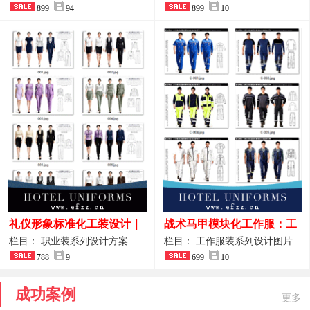
整套方案
899
94
品图
899
10
礼仪形象标准化工装设计｜
战术马甲模块化工作服：工
高端服务业仪态塑造专属职
程巡检与设备调试岗位的多
栏目： 职业装系列设计方案
栏目： 工作服装系列设计图片
业装系列
788
9
功能收纳设计
699
10
成功案例
更多