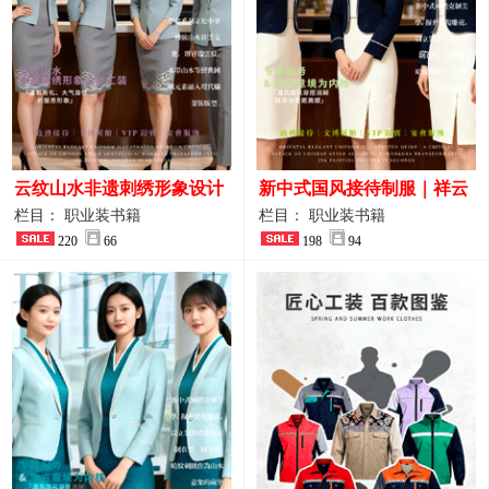
云纹山水非遗刺绣形象设计
新中式国风接待制服｜祥云
工装｜会议礼仪接待人员制
刺绣打造高端厅堂东方美学
栏目： 职业装书籍
栏目： 职业装书籍
服画册
220
66
198
94