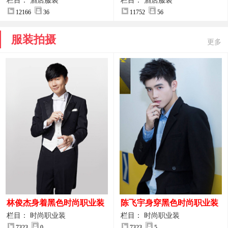
案
服装设计方案
栏目： 酒店服装
栏目： 酒店服装
12166
36
11752
56
服装拍摄
更多
林俊杰身着黑色时尚职业装
陈飞宇身穿黑色时尚职业装
制服图片
图片
栏目： 时尚职业装
栏目： 时尚职业装
7323
0
7323
5