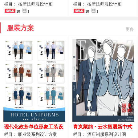
开叉中长裙 星级酒店前厅礼
裤套装 美容门店前台主管精
栏目： 按摩技师服设计图
栏目： 按摩技师服设计图
仪高级全套工作服
10
1
致高级工装
10
1
服装方案
更多
现代化政务单位形象工装设
青岚藏韵・云水栖居新中式
计｜国风会务接待西装制服
酒店全岗位制服设计原创作
栏目： 职业装系列设计方案
栏目： 酒店制服系列设计图