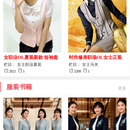
女职业OL夏装新款 短袖套
时尚修身职场OL女士正装
装女正装
马甲拍摄大图
栏目： 女士职业夏装
栏目： 女士马夹
2921
1
3209
1
服装书籍
更多