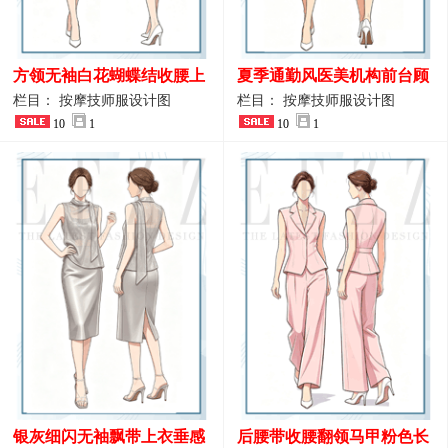
方领无袖白花蝴蝶结收腰上
夏季通勤风医美机构前台顾
衣 SPA会所接待工作制服设
问端庄工作制服
栏目： 按摩技师服设计图
栏目： 按摩技师服设计图
计
10
1
10
1
银灰细闪无袖飘带上衣垂感
后腰带收腰翻领马甲粉色长