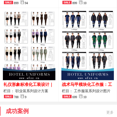
整套方案
899
94
品图
899
10
礼仪形象标准化工装设计｜
战术马甲模块化工作服：工
高端服务业仪态塑造专属职
程巡检与设备调试岗位的多
栏目： 职业装系列设计方案
栏目： 工作服装系列设计图片
业装系列
788
9
功能收纳设计
699
10
成功案例
更多