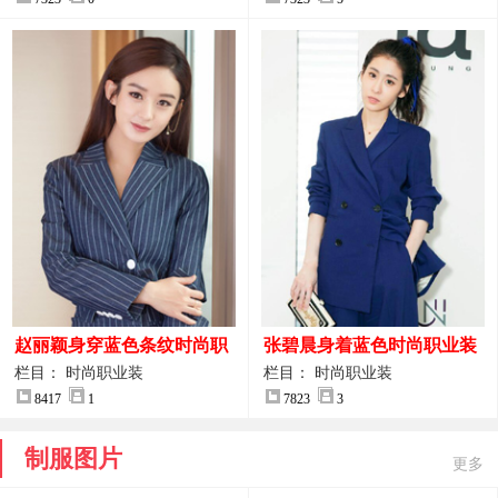
赵丽颖身穿蓝色条纹时尚职
张碧晨身着蓝色时尚职业装
业装图片
服装图片
栏目： 时尚职业装
栏目： 时尚职业装
8417
1
7823
3
制服图片
更多