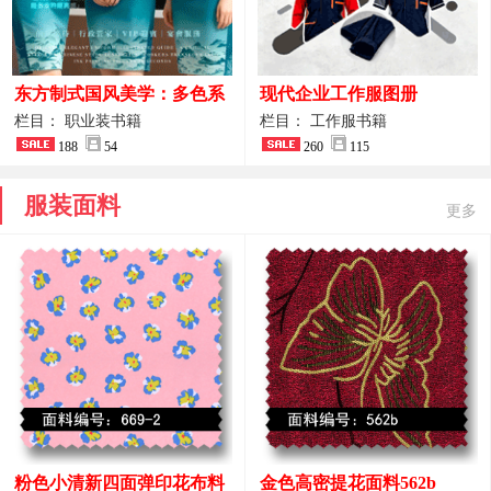
东方制式国风美学：多色系
现代企业工作服图册
新中式前厅管家VIP接待员
栏目： 职业装书籍
栏目： 工作服书籍
工作服合集
188
54
260
115
服装面料
更多
粉色小清新四面弹印花布料
金色高密提花面料562b