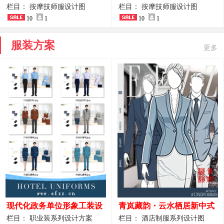
开叉中长裙 星级酒店前厅礼
裤套装 美容门店前台主管精
栏目： 按摩技师服设计图
栏目： 按摩技师服设计图
仪高级全套工作服
10
1
致高级工装
10
1
服装方案
更多
现代化政务单位形象工装设
青岚藏韵・云水栖居新中式
计｜国风会务接待西装制服
酒店全岗位制服设计原创作
栏目： 职业装系列设计方案
栏目： 酒店制服系列设计图