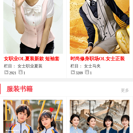
女职业OL夏装新款 短袖套
时尚修身职场OL女士正装
装女正装
马甲拍摄大图
栏目： 女士职业夏装
栏目： 女士马夹
2921
1
3209
1
服装书籍
更多