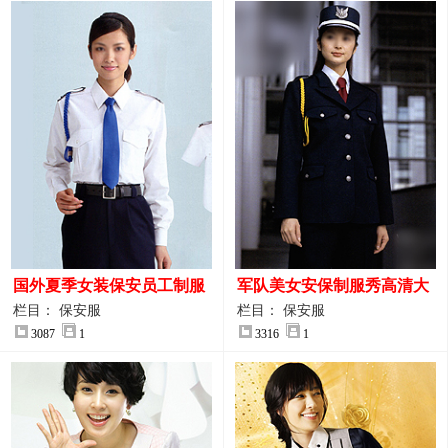
国外夏季女装保安员工制服
军队美女安保制服秀高清大
装大图
图
栏目： 保安服
栏目： 保安服
3087
1
3316
1