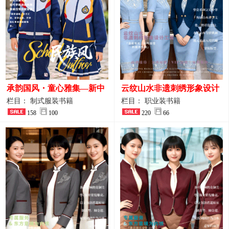
承韵国风・童心雅集—新中
云纹山水非遗刺绣形象设计
式民族风小学与幼儿园全套
工装｜会议礼仪接待人员制
栏目： 制式服装书籍
栏目： 职业装书籍
校服定制图鉴
158
100
服画册
220
66