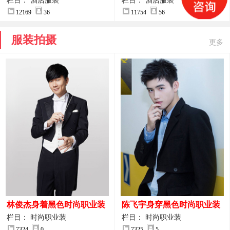
案
服装设计方案
栏目： 酒店服装
栏目： 酒店服装
12169
36
11754
56
服装拍摄
更多
林俊杰身着黑色时尚职业装
陈飞宇身穿黑色时尚职业装
制服图片
图片
栏目： 时尚职业装
栏目： 时尚职业装
7324
0
7325
5