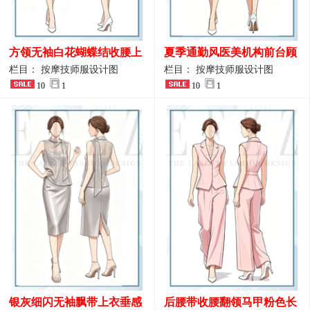
方领无袖白花蝴蝶结收腰上
夏季通勤风医美机构前台顾
衣 SPA会所接待工作制服设
问端庄工作制服
栏目： 按摩技师服设计图
栏目： 按摩技师服设计图
计
10
1
10
1
银灰细闪无袖飘带上衣垂感
后腰带收腰翻领马甲粉色长