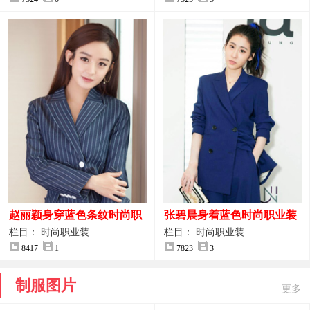
赵丽颖身穿蓝色条纹时尚职
张碧晨身着蓝色时尚职业装
业装图片
服装图片
栏目： 时尚职业装
栏目： 时尚职业装
8417
1
7823
3
制服图片
更多