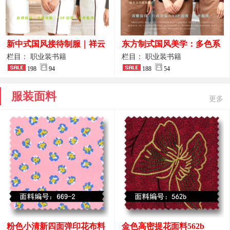
新中式国风接待制服｜祥云
东方制式国风美学：多色系
刺绣打造高端厅堂东方美学
新中式前厅管家VIP接待员
栏目： 职业装书籍
栏目： 职业装书籍
198
94
工作服合集
188
54
服装面料
更多
粉色小清新四面弹印花布料
金色高密提花面料562b