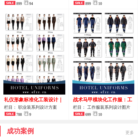
整套方案
899
94
品图
899
10
礼仪形象标准化工装设计｜
战术马甲模块化工作服：工
高端服务业仪态塑造专属职
程巡检与设备调试岗位的多
栏目： 职业装系列设计方案
栏目： 工作服装系列设计图片
业装系列
788
9
功能收纳设计
699
10
成功案例
更多