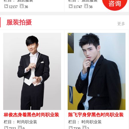
案
服装设计方案
栏目： 酒店服装
栏目： 酒店服装
12157
36
11747
56
服装拍摄
更多
林俊杰身着黑色时尚职业装
陈飞宇身穿黑色时尚职业装
制服图片
图片
栏目： 时尚职业装
栏目： 时尚职业装
7322
0
7320
5