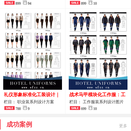
整套方案
899
94
品图
899
10
礼仪形象标准化工装设计｜
战术马甲模块化工作服：工
高端服务业仪态塑造专属职
程巡检与设备调试岗位的多
栏目： 职业装系列设计方案
栏目： 工作服装系列设计图片
业装系列
788
9
功能收纳设计
699
10
成功案例
更多