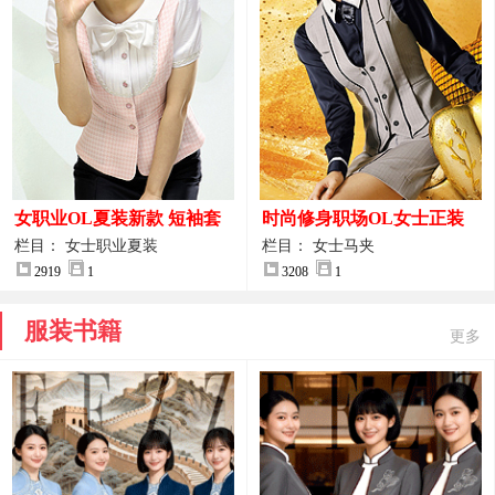
女职业OL夏装新款 短袖套
时尚修身职场OL女士正装
装女正装
马甲拍摄大图
栏目： 女士职业夏装
栏目： 女士马夹
2919
1
3208
1
服装书籍
更多