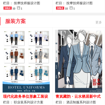
开叉中长裙 星级酒店前厅礼
裤套装 美容门店前台主管精
栏目： 按摩技师服设计图
栏目： 按摩技师服设计图
仪高级全套工作服
10
1
致高级工装
10
1
服装方案
更多
现代化政务单位形象工装设
青岚藏韵・云水栖居新中式
计｜国风会务接待西装制服
酒店全岗位制服设计原创作
栏目： 职业装系列设计方案
栏目： 酒店制服系列设计图