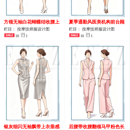
方领无袖白花蝴蝶结收腰上
夏季通勤风医美机构前台顾
衣 SPA会所接待工作制服设
问端庄工作制服
栏目： 按摩技师服设计图
栏目： 按摩技师服设计图
计
10
1
10
1
银灰细闪无袖飘带上衣垂感
后腰带收腰翻领马甲粉色长