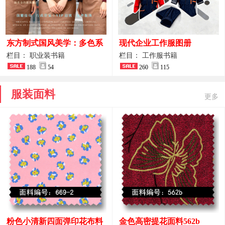
东方制式国风美学：多色系
现代企业工作服图册
新中式前厅管家VIP接待员
栏目： 职业装书籍
栏目： 工作服书籍
工作服合集
188
54
260
115
服装面料
更多
粉色小清新四面弹印花布料
金色高密提花面料562b