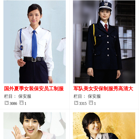
国外夏季女装保安员工制服
军队美女安保制服秀高清大
装大图
图
栏目： 保安服
栏目： 保安服
3086
1
3315
1