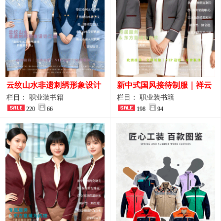
云纹山水非遗刺绣形象设计
新中式国风接待制服｜祥云
工装｜会议礼仪接待人员制
刺绣打造高端厅堂东方美学
栏目： 职业装书籍
栏目： 职业装书籍
服画册
220
66
198
94