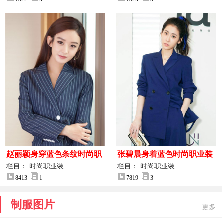
赵丽颖身穿蓝色条纹时尚职
张碧晨身着蓝色时尚职业装
业装图片
服装图片
栏目： 时尚职业装
栏目： 时尚职业装
8413
1
7819
3
制服图片
更多