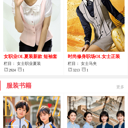
女职业OL夏装新款 短袖套
时尚修身职场OL女士正装
装女正装
马甲拍摄大图
栏目： 女士职业夏装
栏目： 女士马夹
2924
1
3213
1
服装书籍
更多