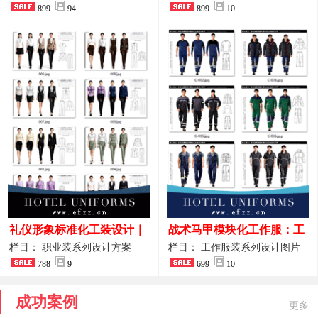
整套方案
899
94
品图
899
10
礼仪形象标准化工装设计｜
战术马甲模块化工作服：工
高端服务业仪态塑造专属职
程巡检与设备调试岗位的多
栏目： 职业装系列设计方案
栏目： 工作服装系列设计图片
业装系列
788
9
功能收纳设计
699
10
成功案例
更多