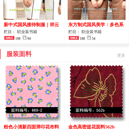
新中式国风接待制服｜祥云
东方制式国风美学：多色系
刺绣打造高端厅堂东方美学
新中式前厅管家VIP接待员
栏目： 职业装书籍
栏目： 职业装书籍
198
94
工作服合集
188
54
服装面料
更多
粉色小清新四面弹印花布料
金色高密提花面料562b