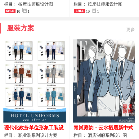
开叉中长裙 星级酒店前厅礼
裤套装 美容门店前台主管精
栏目： 按摩技师服设计图
栏目： 按摩技师服设计图
仪高级全套工作服
10
1
致高级工装
10
1
服装方案
更多
现代化政务单位形象工装设
青岚藏韵・云水栖居新中式
计｜国风会务接待西装制服
酒店全岗位制服设计原创作
栏目： 职业装系列设计方案
栏目： 酒店制服系列设计图