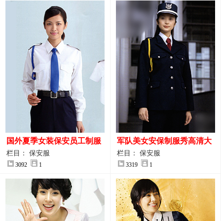
国外夏季女装保安员工制服
军队美女安保制服秀高清大
装大图
图
栏目： 保安服
栏目： 保安服
3092
1
3319
1