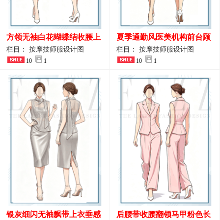
方领无袖白花蝴蝶结收腰上
夏季通勤风医美机构前台顾
衣 SPA会所接待工作制服设
问端庄工作制服
栏目： 按摩技师服设计图
栏目： 按摩技师服设计图
计
10
1
10
1
银灰细闪无袖飘带上衣垂感
后腰带收腰翻领马甲粉色长