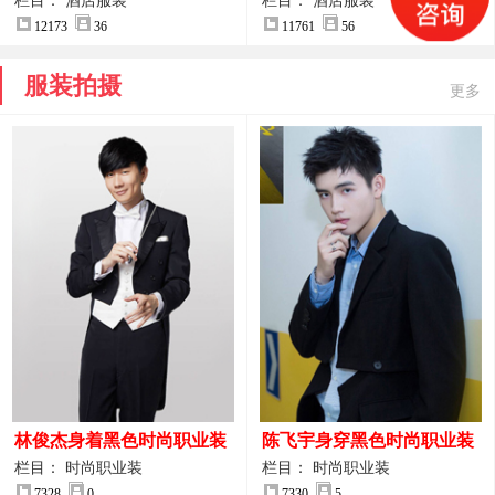
案
服装设计方案
栏目： 酒店服装
栏目： 酒店服装
12173
36
11761
56
服装拍摄
更多
林俊杰身着黑色时尚职业装
陈飞宇身穿黑色时尚职业装
制服图片
图片
栏目： 时尚职业装
栏目： 时尚职业装
7328
0
7330
5