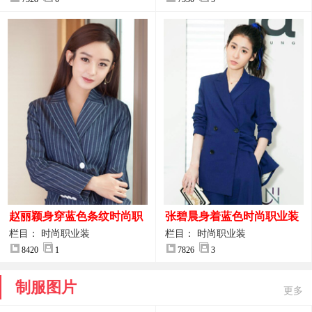
赵丽颖身穿蓝色条纹时尚职
张碧晨身着蓝色时尚职业装
业装图片
服装图片
栏目： 时尚职业装
栏目： 时尚职业装
8420
1
7826
3
制服图片
更多