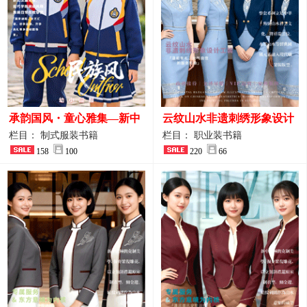
承韵国风・童心雅集—新中
云纹山水非遗刺绣形象设计
式民族风小学与幼儿园全套
工装｜会议礼仪接待人员制
栏目： 制式服装书籍
栏目： 职业装书籍
校服定制图鉴
158
100
服画册
220
66