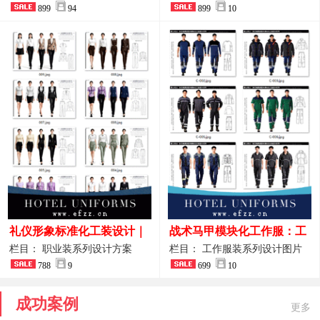
整套方案
899
94
品图
899
10
礼仪形象标准化工装设计｜
战术马甲模块化工作服：工
高端服务业仪态塑造专属职
程巡检与设备调试岗位的多
栏目： 职业装系列设计方案
栏目： 工作服装系列设计图片
业装系列
788
9
功能收纳设计
699
10
成功案例
更多