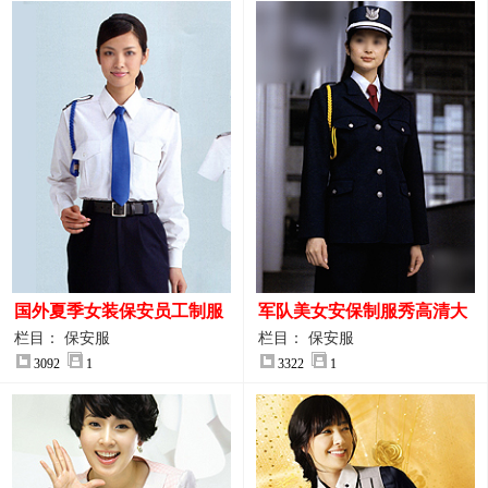
国外夏季女装保安员工制服
军队美女安保制服秀高清大
装大图
图
栏目： 保安服
栏目： 保安服
3092
1
3322
1