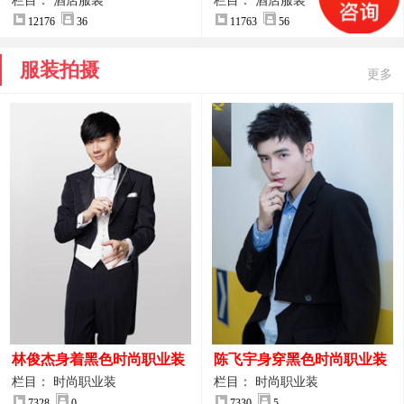
案
服装设计方案
栏目： 酒店服装
栏目： 酒店服装
12176
36
11763
56
服装拍摄
更多
林俊杰身着黑色时尚职业装
陈飞宇身穿黑色时尚职业装
制服图片
图片
栏目： 时尚职业装
栏目： 时尚职业装
7328
0
7330
5