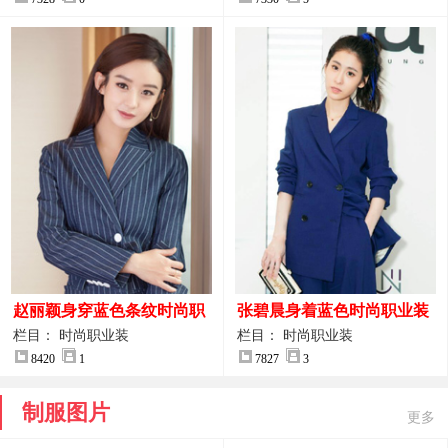
赵丽颖身穿蓝色条纹时尚职
张碧晨身着蓝色时尚职业装
业装图片
服装图片
栏目： 时尚职业装
栏目： 时尚职业装
8420
1
7827
3
制服图片
更多