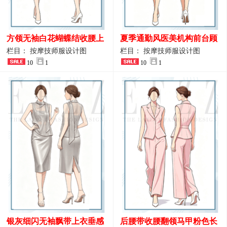
方领无袖白花蝴蝶结收腰上
夏季通勤风医美机构前台顾
衣 SPA会所接待工作制服设
问端庄工作制服
栏目： 按摩技师服设计图
栏目： 按摩技师服设计图
计
10
1
10
1
银灰细闪无袖飘带上衣垂感
后腰带收腰翻领马甲粉色长