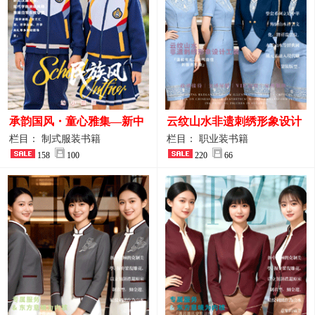
承韵国风・童心雅集—新中
云纹山水非遗刺绣形象设计
式民族风小学与幼儿园全套
工装｜会议礼仪接待人员制
栏目： 制式服装书籍
栏目： 职业装书籍
校服定制图鉴
158
100
服画册
220
66