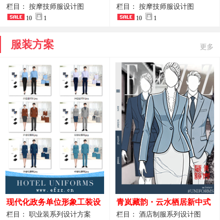
开叉中长裙 星级酒店前厅礼
裤套装 美容门店前台主管精
栏目： 按摩技师服设计图
栏目： 按摩技师服设计图
仪高级全套工作服
10
1
致高级工装
10
1
服装方案
更多
现代化政务单位形象工装设
青岚藏韵・云水栖居新中式
计｜国风会务接待西装制服
酒店全岗位制服设计原创作
栏目： 职业装系列设计方案
栏目： 酒店制服系列设计图