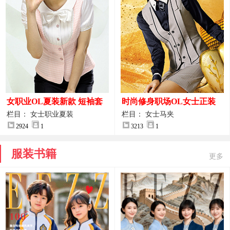
女职业OL夏装新款 短袖套
时尚修身职场OL女士正装
装女正装
马甲拍摄大图
栏目： 女士职业夏装
栏目： 女士马夹
2924
1
3213
1
服装书籍
更多