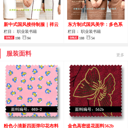
新中式国风接待制服｜祥云
东方制式国风美学：多色系
刺绣打造高端厅堂东方美学
新中式前厅管家VIP接待员
栏目： 职业装书籍
栏目： 职业装书籍
198
94
工作服合集
188
54
服装面料
更多
粉色小清新四面弹印花布料
金色高密提花面料562b