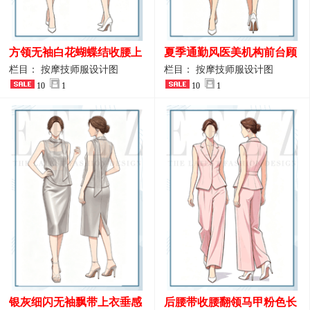
方领无袖白花蝴蝶结收腰上
夏季通勤风医美机构前台顾
衣 SPA会所接待工作制服设
问端庄工作制服
栏目： 按摩技师服设计图
栏目： 按摩技师服设计图
计
10
1
10
1
银灰细闪无袖飘带上衣垂感
后腰带收腰翻领马甲粉色长