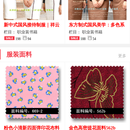
新中式国风接待制服｜祥云
东方制式国风美学：多色系
刺绣打造高端厅堂东方美学
新中式前厅管家VIP接待员
栏目： 职业装书籍
栏目： 职业装书籍
198
94
工作服合集
188
54
服装面料
更多
粉色小清新四面弹印花布料
金色高密提花面料562b