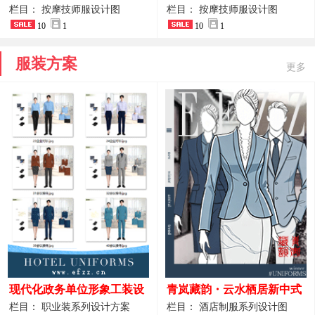
开叉中长裙 星级酒店前厅礼
裤套装 美容门店前台主管精
栏目： 按摩技师服设计图
栏目： 按摩技师服设计图
仪高级全套工作服
10
1
致高级工装
10
1
服装方案
更多
现代化政务单位形象工装设
青岚藏韵・云水栖居新中式
计｜国风会务接待西装制服
酒店全岗位制服设计原创作
栏目： 职业装系列设计方案
栏目： 酒店制服系列设计图