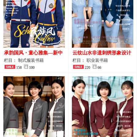
承韵国风・童心雅集—新中
云纹山水非遗刺绣形象设计
式民族风小学与幼儿园全套
工装｜会议礼仪接待人员制
栏目： 制式服装书籍
栏目： 职业装书籍
校服定制图鉴
158
100
服画册
220
66