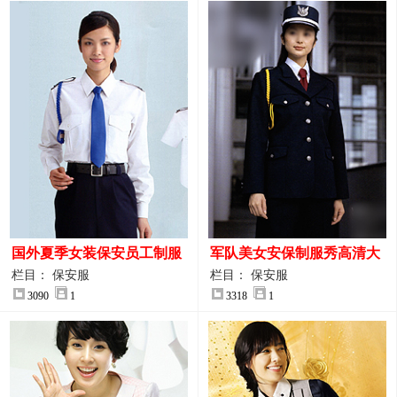
国外夏季女装保安员工制服
军队美女安保制服秀高清大
装大图
图
栏目： 保安服
栏目： 保安服
3090
1
3318
1