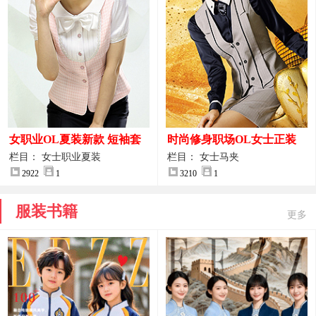
女职业OL夏装新款 短袖套
时尚修身职场OL女士正装
装女正装
马甲拍摄大图
栏目： 女士职业夏装
栏目： 女士马夹
2922
1
3210
1
服装书籍
更多