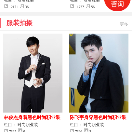
案
服装设计方案
栏目： 酒店服装
栏目： 酒店服装
12171
36
11757
56
服装拍摄
更多
林俊杰身着黑色时尚职业装
陈飞宇身穿黑色时尚职业装
制服图片
图片
栏目： 时尚职业装
栏目： 时尚职业装
7325
0
7326
5