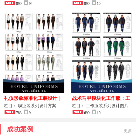
整套方案
899
94
品图
899
10
礼仪形象标准化工装设计｜
战术马甲模块化工作服：工
高端服务业仪态塑造专属职
程巡检与设备调试岗位的多
栏目： 职业装系列设计方案
栏目： 工作服装系列设计图片
业装系列
788
9
功能收纳设计
699
10
成功案例
更多