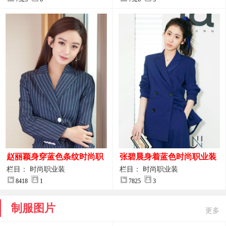
赵丽颖身穿蓝色条纹时尚职
张碧晨身着蓝色时尚职业装
业装图片
服装图片
栏目： 时尚职业装
栏目： 时尚职业装
8418
1
7825
3
制服图片
更多