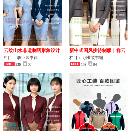
云纹山水非遗刺绣形象设计
新中式国风接待制服｜祥云
工装｜会议礼仪接待人员制
刺绣打造高端厅堂东方美学
栏目： 职业装书籍
栏目： 职业装书籍
服画册
220
66
198
94