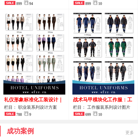
整套方案
899
94
品图
899
10
礼仪形象标准化工装设计｜
战术马甲模块化工作服：工
高端服务业仪态塑造专属职
程巡检与设备调试岗位的多
栏目： 职业装系列设计方案
栏目： 工作服装系列设计图片
业装系列
788
9
功能收纳设计
699
10
成功案例
更多