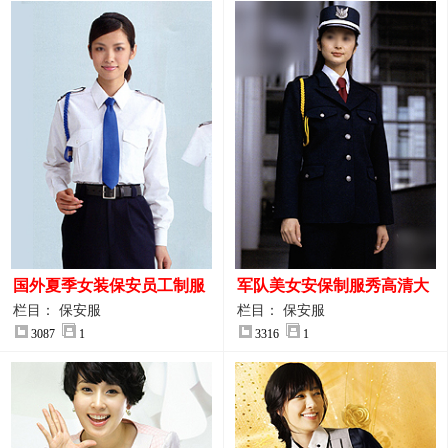
国外夏季女装保安员工制服
军队美女安保制服秀高清大
装大图
图
栏目： 保安服
栏目： 保安服
3087
1
3316
1