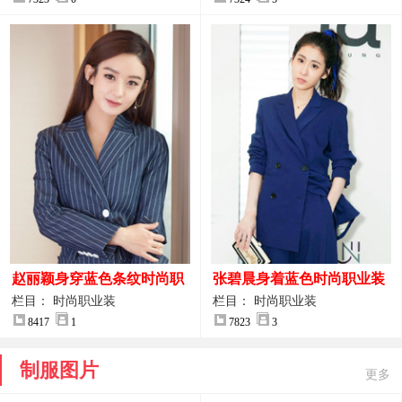
赵丽颖身穿蓝色条纹时尚职
张碧晨身着蓝色时尚职业装
业装图片
服装图片
栏目： 时尚职业装
栏目： 时尚职业装
8417
1
7823
3
制服图片
更多