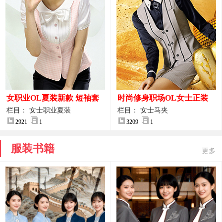
女职业OL夏装新款 短袖套
时尚修身职场OL女士正装
装女正装
马甲拍摄大图
栏目： 女士职业夏装
栏目： 女士马夹
2921
1
3209
1
服装书籍
更多