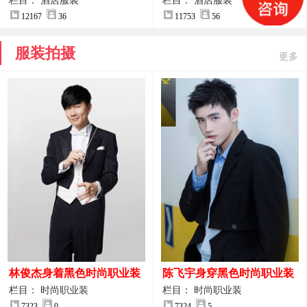
案
服装设计方案
栏目： 酒店服装
栏目： 酒店服装
12167
36
11753
56
服装拍摄
更多
林俊杰身着黑色时尚职业装
陈飞宇身穿黑色时尚职业装
制服图片
图片
栏目： 时尚职业装
栏目： 时尚职业装
7323
0
7324
5