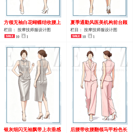
方领无袖白花蝴蝶结收腰上
夏季通勤风医美机构前台顾
衣 SPA会所接待工作制服设
问端庄工作制服
栏目： 按摩技师服设计图
栏目： 按摩技师服设计图
计
10
1
10
1
银灰细闪无袖飘带上衣垂感
后腰带收腰翻领马甲粉色长