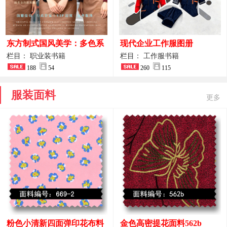
东方制式国风美学：多色系
现代企业工作服图册
新中式前厅管家VIP接待员
栏目： 职业装书籍
栏目： 工作服书籍
工作服合集
188
54
260
115
服装面料
更多
粉色小清新四面弹印花布料
金色高密提花面料562b