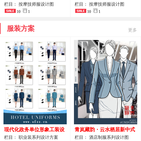
开叉中长裙 星级酒店前厅礼
裤套装 美容门店前台主管精
栏目： 按摩技师服设计图
栏目： 按摩技师服设计图
仪高级全套工作服
10
1
致高级工装
10
1
服装方案
更多
现代化政务单位形象工装设
青岚藏韵・云水栖居新中式
计｜国风会务接待西装制服
酒店全岗位制服设计原创作
栏目： 职业装系列设计方案
栏目： 酒店制服系列设计图