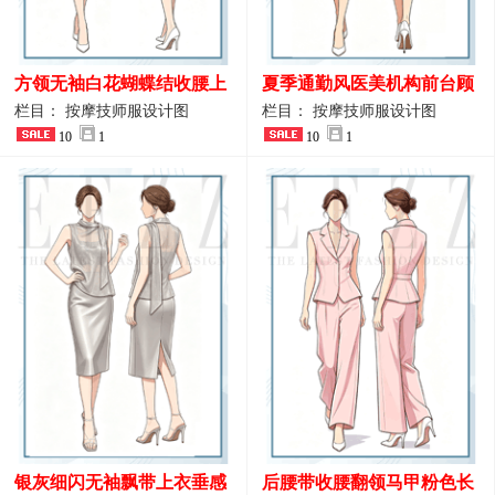
方领无袖白花蝴蝶结收腰上
夏季通勤风医美机构前台顾
衣 SPA会所接待工作制服设
问端庄工作制服
栏目： 按摩技师服设计图
栏目： 按摩技师服设计图
计
10
1
10
1
银灰细闪无袖飘带上衣垂感
后腰带收腰翻领马甲粉色长