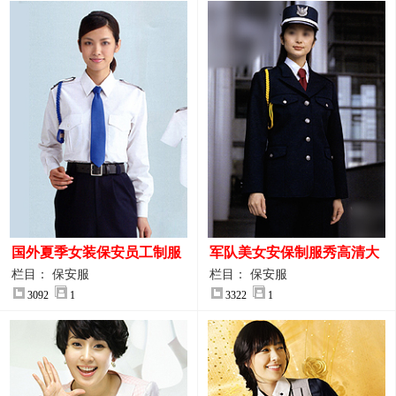
国外夏季女装保安员工制服
军队美女安保制服秀高清大
装大图
图
栏目： 保安服
栏目： 保安服
3092
1
3322
1