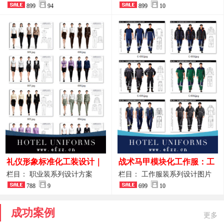
整套方案
899
94
品图
899
10
礼仪形象标准化工装设计｜
战术马甲模块化工作服：工
高端服务业仪态塑造专属职
程巡检与设备调试岗位的多
栏目： 职业装系列设计方案
栏目： 工作服装系列设计图片
业装系列
788
9
功能收纳设计
699
10
成功案例
更多