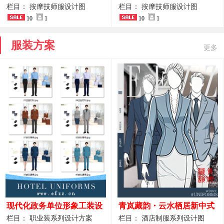
开叉中长裙 星级酒店前厅礼
裤套装 美容门店前台主管精
栏目： 按摩技师服设计图
栏目： 按摩技师服设计图
仪高级全套工作服
10
1
致高级工装
10
1
服装方案
更多
现代化政务单位形象工装设
青岚藏韵・云水栖居新中式
计｜国风会务接待西装制服
酒店全岗位制服设计原创作
栏目： 职业装系列设计方案
栏目： 酒店制服系列设计图