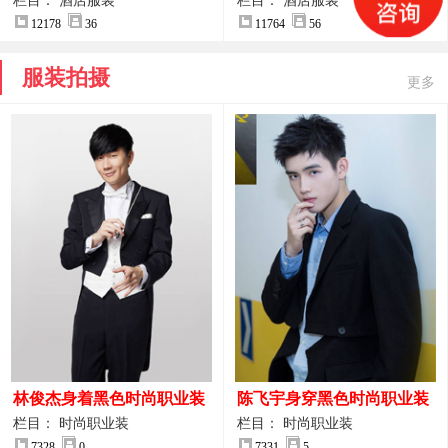
案
服装设计方案
栏目： 酒店服装
栏目： 酒店服装
12178
36
11764
56
服装拍摄
更多
林俊杰身着黑色时尚职业装
陈飞宇身穿黑色时尚职业装
制服图片
图片
栏目： 时尚职业装
栏目： 时尚职业装
7328
0
7331
5