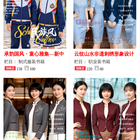
承韵国风・童心雅集—新中
云纹山水非遗刺绣形象设计
式民族风小学与幼儿园全套
工装｜会议礼仪接待人员制
栏目： 制式服装书籍
栏目： 职业装书籍
校服定制图鉴
158
100
服画册
220
66