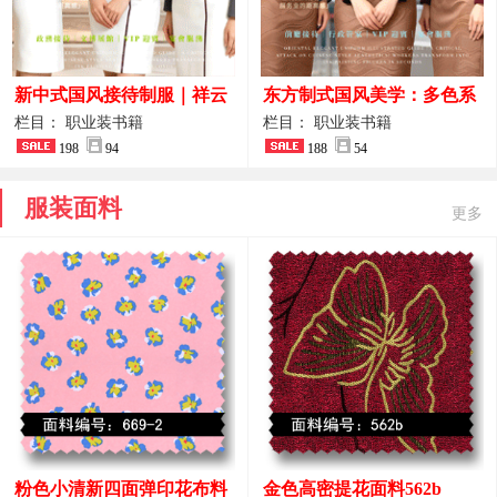
新中式国风接待制服｜祥云
东方制式国风美学：多色系
刺绣打造高端厅堂东方美学
新中式前厅管家VIP接待员
栏目： 职业装书籍
栏目： 职业装书籍
198
94
工作服合集
188
54
服装面料
更多
粉色小清新四面弹印花布料
金色高密提花面料562b