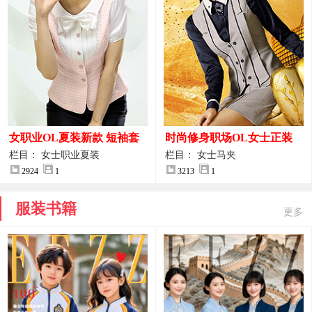
女职业OL夏装新款 短袖套
时尚修身职场OL女士正装
装女正装
马甲拍摄大图
栏目： 女士职业夏装
栏目： 女士马夹
2924
1
3213
1
服装书籍
更多