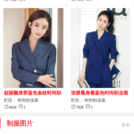
赵丽颖身穿蓝色条纹时尚职
张碧晨身着蓝色时尚职业装
业装图片
服装图片
栏目： 时尚职业装
栏目： 时尚职业装
8420
1
7828
3
制服图片
更多