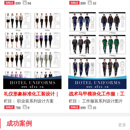
整套方案
899
94
品图
899
10
礼仪形象标准化工装设计｜
战术马甲模块化工作服：工
高端服务业仪态塑造专属职
程巡检与设备调试岗位的多
栏目： 职业装系列设计方案
栏目： 工作服装系列设计图片
业装系列
788
9
功能收纳设计
699
10
成功案例
更多