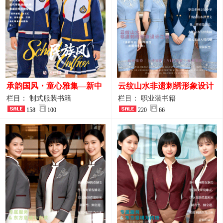
承韵国风・童心雅集—新中
云纹山水非遗刺绣形象设计
式民族风小学与幼儿园全套
工装｜会议礼仪接待人员制
栏目： 制式服装书籍
栏目： 职业装书籍
校服定制图鉴
158
100
服画册
220
66