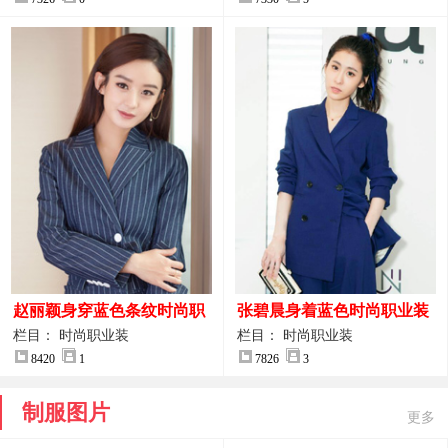
赵丽颖身穿蓝色条纹时尚职
张碧晨身着蓝色时尚职业装
业装图片
服装图片
栏目： 时尚职业装
栏目： 时尚职业装
8420
1
7826
3
制服图片
更多