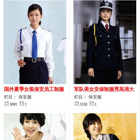
国外夏季女装保安员工制服
军队美女安保制服秀高清大
装大图
图
栏目： 保安服
栏目： 保安服
3091
1
3318
1