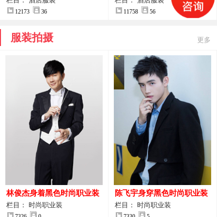
案
服装设计方案
栏目： 酒店服装
栏目： 酒店服装
12173
36
11758
56
服装拍摄
更多
林俊杰身着黑色时尚职业装
陈飞宇身穿黑色时尚职业装
制服图片
图片
栏目： 时尚职业装
栏目： 时尚职业装
7326
0
7330
5