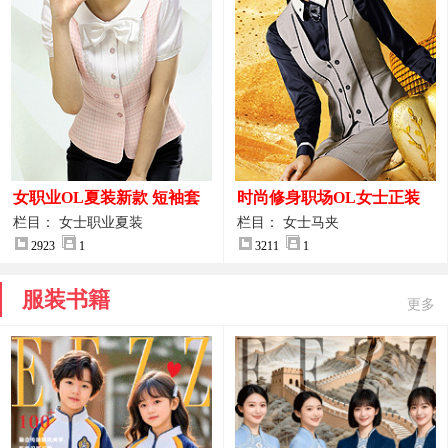
女职业OL夏装新款 短袖套
时尚修身职场OL女士正装
装女正装
马甲拍摄大图
栏目： 女士职业夏装
栏目： 女士马夹
2923
1
3211
1
服装书籍
更多