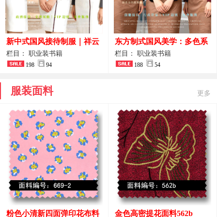
新中式国风接待制服｜祥云
东方制式国风美学：多色系
刺绣打造高端厅堂东方美学
新中式前厅管家VIP接待员
栏目： 职业装书籍
栏目： 职业装书籍
198
94
工作服合集
188
54
服装面料
更多
粉色小清新四面弹印花布料
金色高密提花面料562b