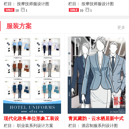
开叉中长裙 星级酒店前厅礼
裤套装 美容门店前台主管精
栏目： 按摩技师服设计图
栏目： 按摩技师服设计图
仪高级全套工作服
10
1
致高级工装
10
1
服装方案
更多
现代化政务单位形象工装设
青岚藏韵・云水栖居新中式
计｜国风会务接待西装制服
酒店全岗位制服设计原创作
栏目： 职业装系列设计方案
栏目： 酒店制服系列设计图