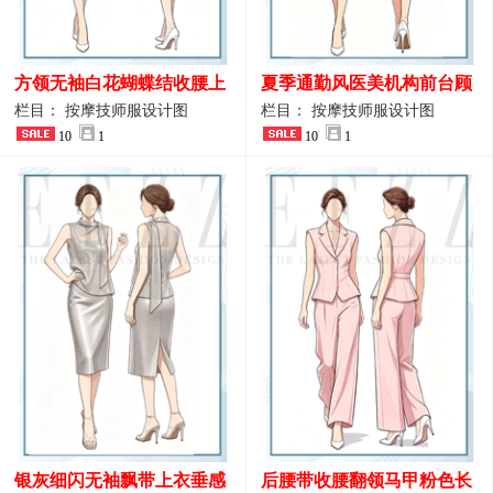
方领无袖白花蝴蝶结收腰上
夏季通勤风医美机构前台顾
衣 SPA会所接待工作制服设
问端庄工作制服
栏目： 按摩技师服设计图
栏目： 按摩技师服设计图
计
10
1
10
1
银灰细闪无袖飘带上衣垂感
后腰带收腰翻领马甲粉色长