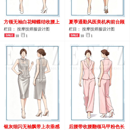
方领无袖白花蝴蝶结收腰上
夏季通勤风医美机构前台顾
衣 SPA会所接待工作制服设
问端庄工作制服
栏目： 按摩技师服设计图
栏目： 按摩技师服设计图
计
10
1
10
1
银灰细闪无袖飘带上衣垂感
后腰带收腰翻领马甲粉色长