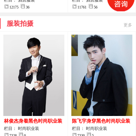
案
服装设计方案
栏目： 酒店服装
栏目： 酒店服装
12175
36
11761
56
服装拍摄
更多
林俊杰身着黑色时尚职业装
陈飞宇身穿黑色时尚职业装
制服图片
图片
栏目： 时尚职业装
栏目： 时尚职业装
7328
0
7330
5