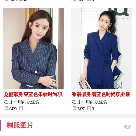
赵丽颖身穿蓝色条纹时尚职
张碧晨身着蓝色时尚职业装
业装图片
服装图片
栏目： 时尚职业装
栏目： 时尚职业装
8420
1
7827
3
制服图片
更多