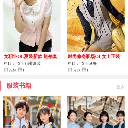
女职业OL夏装新款 短袖套
时尚修身职场OL女士正装
装女正装
马甲拍摄大图
栏目： 女士职业夏装
栏目： 女士马夹
2924
1
3213
1
服装书籍
更多