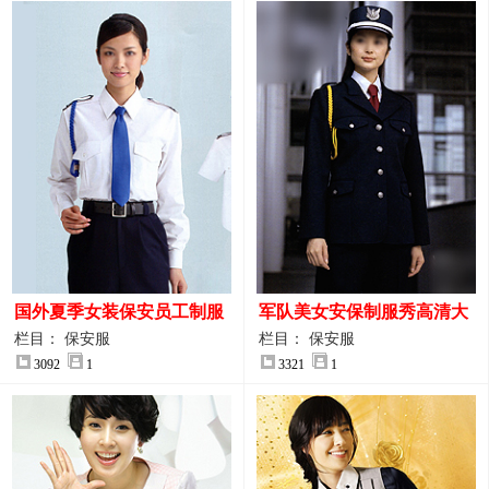
国外夏季女装保安员工制服
军队美女安保制服秀高清大
装大图
图
栏目： 保安服
栏目： 保安服
3092
1
3321
1