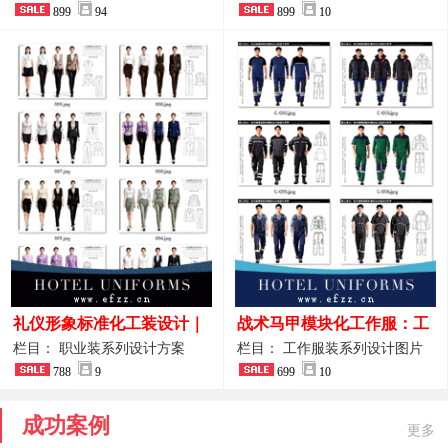
整套方案
899
94
品图
899
10
礼仪形象标准化工装设计｜
战术马甲模块化工作服：工
高端服务业仪态塑造专属职
程巡检与设备调试岗位的多
栏目： 职业装系列设计方案
栏目： 工作服装系列设计图片
业装系列
788
9
功能收纳设计
699
10
成功案例
更多