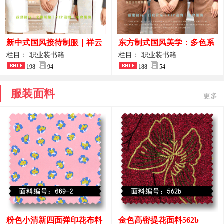
新中式国风接待制服｜祥云
东方制式国风美学：多色系
刺绣打造高端厅堂东方美学
新中式前厅管家VIP接待员
栏目： 职业装书籍
栏目： 职业装书籍
198
94
工作服合集
188
54
服装面料
更多
粉色小清新四面弹印花布料
金色高密提花面料562b