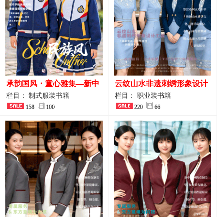
承韵国风・童心雅集—新中
云纹山水非遗刺绣形象设计
式民族风小学与幼儿园全套
工装｜会议礼仪接待人员制
栏目： 制式服装书籍
栏目： 职业装书籍
校服定制图鉴
158
100
服画册
220
66