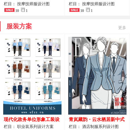
开叉中长裙 星级酒店前厅礼
裤套装 美容门店前台主管精
栏目： 按摩技师服设计图
栏目： 按摩技师服设计图
仪高级全套工作服
10
1
致高级工装
10
1
服装方案
更多
现代化政务单位形象工装设
青岚藏韵・云水栖居新中式
计｜国风会务接待西装制服
酒店全岗位制服设计原创作
栏目： 职业装系列设计方案
栏目： 酒店制服系列设计图