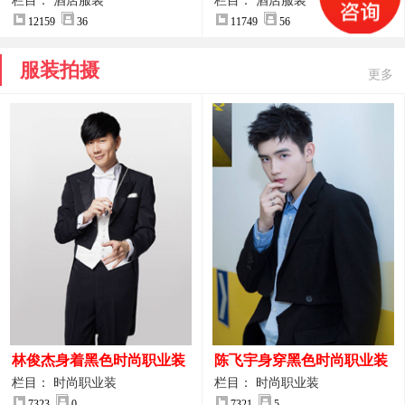
案
服装设计方案
栏目： 酒店服装
栏目： 酒店服装
12159
36
11749
56
服装拍摄
更多
林俊杰身着黑色时尚职业装
陈飞宇身穿黑色时尚职业装
制服图片
图片
栏目： 时尚职业装
栏目： 时尚职业装
7323
0
7321
5