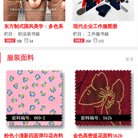
东方制式国风美学：多色系
现代企业工作服图册
新中式前厅管家VIP接待员
栏目： 职业装书籍
栏目： 工作服书籍
工作服合集
188
54
260
115
服装面料
更多
粉色小清新四面弹印花布料
金色高密提花面料562b