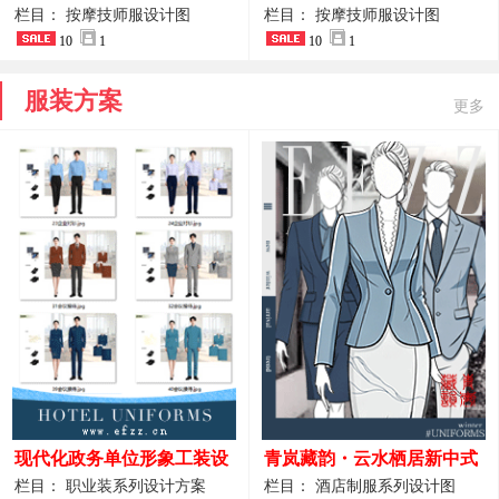
开叉中长裙 星级酒店前厅礼
裤套装 美容门店前台主管精
栏目： 按摩技师服设计图
栏目： 按摩技师服设计图
仪高级全套工作服
10
1
致高级工装
10
1
服装方案
更多
现代化政务单位形象工装设
青岚藏韵・云水栖居新中式
计｜国风会务接待西装制服
酒店全岗位制服设计原创作
栏目： 职业装系列设计方案
栏目： 酒店制服系列设计图