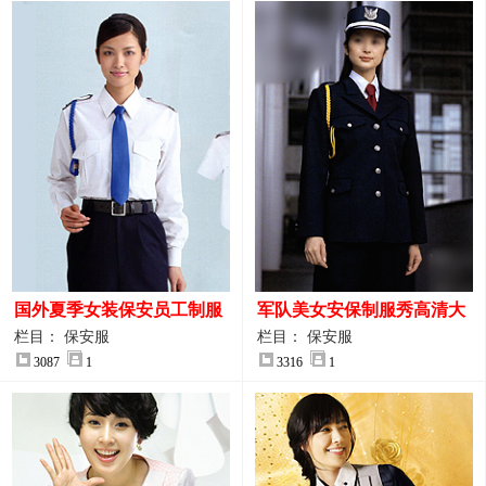
国外夏季女装保安员工制服
军队美女安保制服秀高清大
装大图
图
栏目： 保安服
栏目： 保安服
3087
1
3316
1