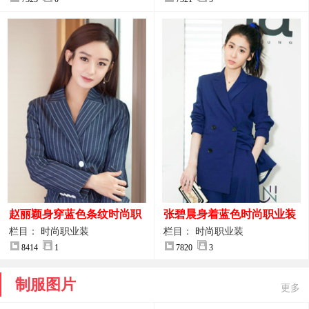
赵丽颖身穿蓝色条纹时尚职
张碧晨身着蓝色时尚职业装
业装图片
服装图片
栏目： 时尚职业装
栏目： 时尚职业装
8414
1
7820
3
制服图片
更多