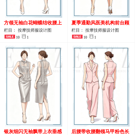
方领无袖白花蝴蝶结收腰上
夏季通勤风医美机构前台顾
衣 SPA会所接待工作制服设
问端庄工作制服
栏目： 按摩技师服设计图
栏目： 按摩技师服设计图
计
10
1
10
1
银灰细闪无袖飘带上衣垂感
后腰带收腰翻领马甲粉色长