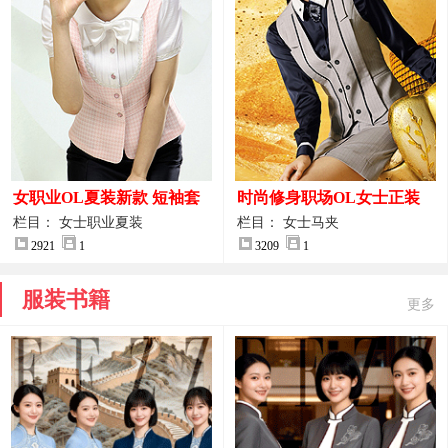
女职业OL夏装新款 短袖套
时尚修身职场OL女士正装
装女正装
马甲拍摄大图
栏目： 女士职业夏装
栏目： 女士马夹
2921
1
3209
1
服装书籍
更多