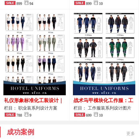
整套方案
899
94
品图
899
10
礼仪形象标准化工装设计｜
战术马甲模块化工作服：工
高端服务业仪态塑造专属职
程巡检与设备调试岗位的多
栏目： 职业装系列设计方案
栏目： 工作服装系列设计图片
业装系列
788
9
功能收纳设计
699
10
成功案例
更多