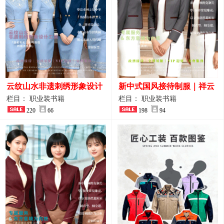
云纹山水非遗刺绣形象设计
新中式国风接待制服｜祥云
工装｜会议礼仪接待人员制
刺绣打造高端厅堂东方美学
栏目： 职业装书籍
栏目： 职业装书籍
服画册
220
66
198
94