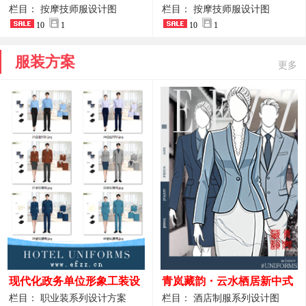
开叉中长裙 星级酒店前厅礼
裤套装 美容门店前台主管精
栏目： 按摩技师服设计图
栏目： 按摩技师服设计图
仪高级全套工作服
10
1
致高级工装
10
1
服装方案
更多
现代化政务单位形象工装设
青岚藏韵・云水栖居新中式
计｜国风会务接待西装制服
酒店全岗位制服设计原创作
栏目： 职业装系列设计方案
栏目： 酒店制服系列设计图