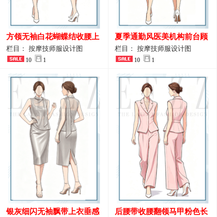
方领无袖白花蝴蝶结收腰上
夏季通勤风医美机构前台顾
衣 SPA会所接待工作制服设
问端庄工作制服
栏目： 按摩技师服设计图
栏目： 按摩技师服设计图
计
10
1
10
1
银灰细闪无袖飘带上衣垂感
后腰带收腰翻领马甲粉色长