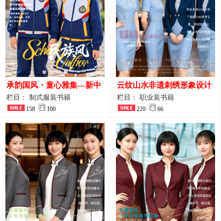
承韵国风・童心雅集—新中
云纹山水非遗刺绣形象设计
式民族风小学与幼儿园全套
工装｜会议礼仪接待人员制
栏目： 制式服装书籍
栏目： 职业装书籍
校服定制图鉴
158
100
服画册
220
66