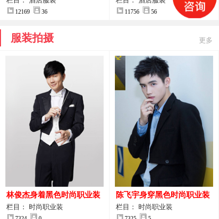
案
服装设计方案
栏目： 酒店服装
栏目： 酒店服装
12169
36
11756
56
服装拍摄
更多
林俊杰身着黑色时尚职业装
陈飞宇身穿黑色时尚职业装
制服图片
图片
栏目： 时尚职业装
栏目： 时尚职业装
7324
0
7325
5