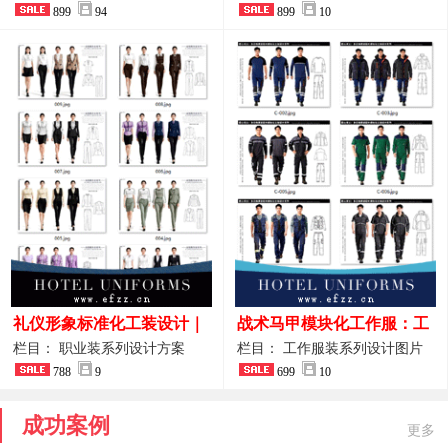
整套方案
899
94
品图
899
10
礼仪形象标准化工装设计｜
战术马甲模块化工作服：工
高端服务业仪态塑造专属职
程巡检与设备调试岗位的多
栏目： 职业装系列设计方案
栏目： 工作服装系列设计图片
业装系列
788
9
功能收纳设计
699
10
成功案例
更多