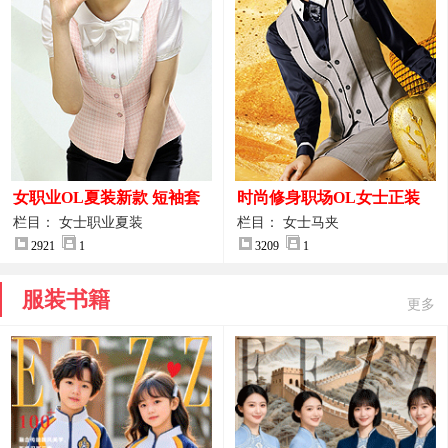
女职业OL夏装新款 短袖套
时尚修身职场OL女士正装
装女正装
马甲拍摄大图
栏目： 女士职业夏装
栏目： 女士马夹
2921
1
3209
1
服装书籍
更多