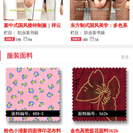
新中式国风接待制服｜祥云
东方制式国风美学：多色系
刺绣打造高端厅堂东方美学
新中式前厅管家VIP接待员
栏目： 职业装书籍
栏目： 职业装书籍
198
94
工作服合集
188
54
服装面料
更多
粉色小清新四面弹印花布料
金色高密提花面料562b