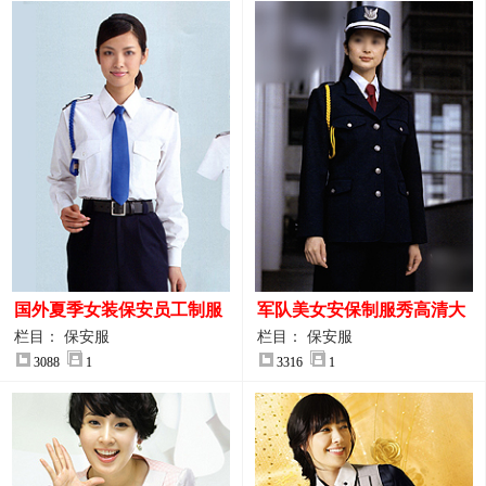
国外夏季女装保安员工制服
军队美女安保制服秀高清大
装大图
图
栏目： 保安服
栏目： 保安服
3088
1
3316
1