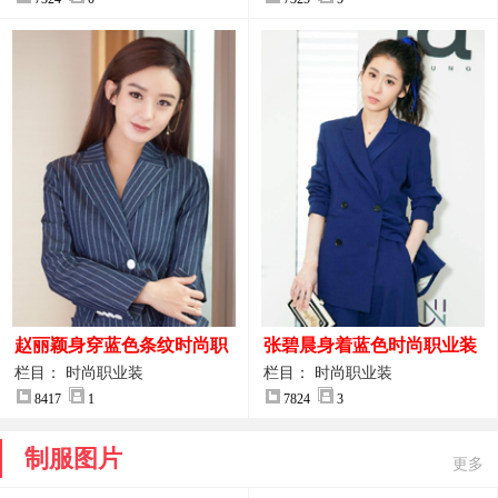
赵丽颖身穿蓝色条纹时尚职
张碧晨身着蓝色时尚职业装
业装图片
服装图片
栏目： 时尚职业装
栏目： 时尚职业装
8417
1
7824
3
制服图片
更多