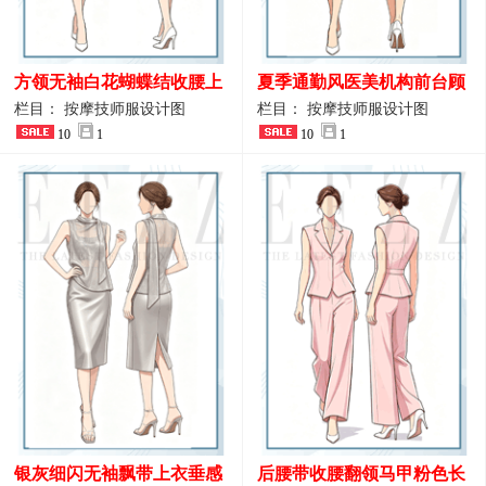
方领无袖白花蝴蝶结收腰上
夏季通勤风医美机构前台顾
衣 SPA会所接待工作制服设
问端庄工作制服
栏目： 按摩技师服设计图
栏目： 按摩技师服设计图
计
10
1
10
1
银灰细闪无袖飘带上衣垂感
后腰带收腰翻领马甲粉色长