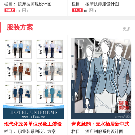
开叉中长裙 星级酒店前厅礼
裤套装 美容门店前台主管精
栏目： 按摩技师服设计图
栏目： 按摩技师服设计图
仪高级全套工作服
10
1
致高级工装
10
1
服装方案
更多
现代化政务单位形象工装设
青岚藏韵・云水栖居新中式
计｜国风会务接待西装制服
酒店全岗位制服设计原创作
栏目： 职业装系列设计方案
栏目： 酒店制服系列设计图