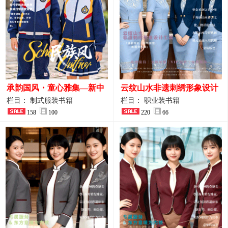
承韵国风・童心雅集—新中
云纹山水非遗刺绣形象设计
式民族风小学与幼儿园全套
工装｜会议礼仪接待人员制
栏目： 制式服装书籍
栏目： 职业装书籍
校服定制图鉴
158
100
服画册
220
66