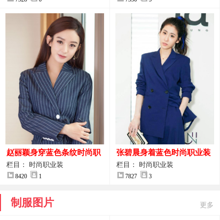
赵丽颖身穿蓝色条纹时尚职
张碧晨身着蓝色时尚职业装
业装图片
服装图片
栏目： 时尚职业装
栏目： 时尚职业装
8420
1
7827
3
制服图片
更多