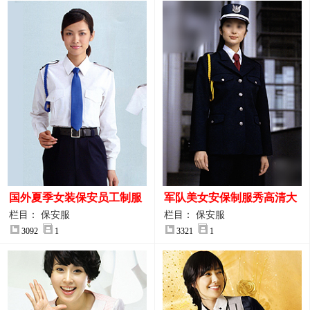
国外夏季女装保安员工制服
军队美女安保制服秀高清大
装大图
图
栏目： 保安服
栏目： 保安服
3092
1
3321
1