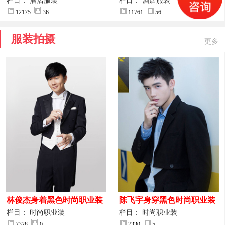
案
服装设计方案
栏目： 酒店服装
栏目： 酒店服装
12175
36
11761
56
服装拍摄
更多
林俊杰身着黑色时尚职业装
陈飞宇身穿黑色时尚职业装
制服图片
图片
栏目： 时尚职业装
栏目： 时尚职业装
7328
0
7330
5