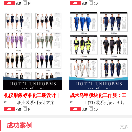
整套方案
899
94
品图
899
10
礼仪形象标准化工装设计｜
战术马甲模块化工作服：工
高端服务业仪态塑造专属职
程巡检与设备调试岗位的多
栏目： 职业装系列设计方案
栏目： 工作服装系列设计图片
业装系列
788
9
功能收纳设计
699
10
成功案例
更多