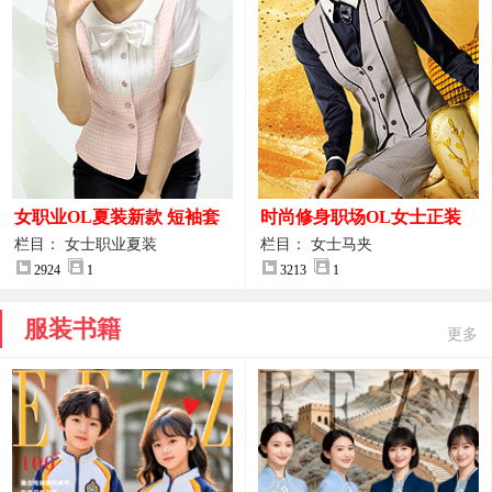
女职业OL夏装新款 短袖套
时尚修身职场OL女士正装
装女正装
马甲拍摄大图
栏目： 女士职业夏装
栏目： 女士马夹
2924
1
3213
1
服装书籍
更多