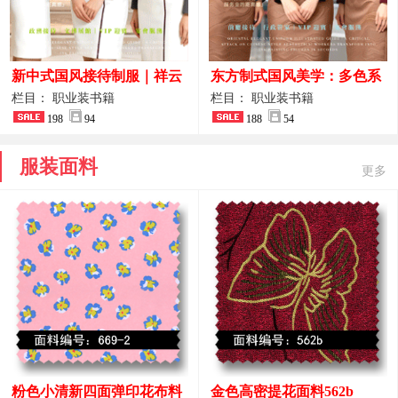
新中式国风接待制服｜祥云
东方制式国风美学：多色系
刺绣打造高端厅堂东方美学
新中式前厅管家VIP接待员
栏目： 职业装书籍
栏目： 职业装书籍
198
94
工作服合集
188
54
服装面料
更多
粉色小清新四面弹印花布料
金色高密提花面料562b