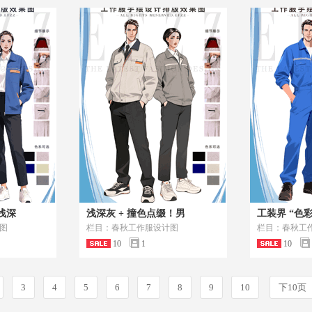
浅深
浅深灰 + 撞色点缀！男
工装界 “色彩
图
栏目：春秋工作服设计图
栏目：春秋工
10
1
10
3
4
5
6
7
8
9
10
下10页