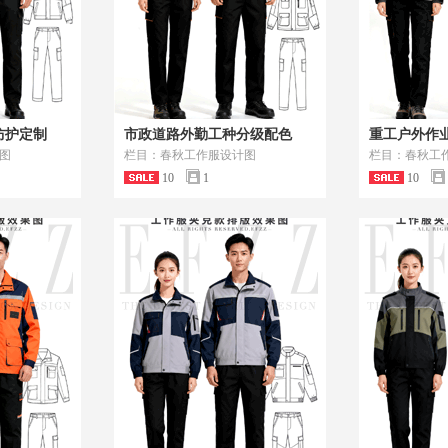
防护定制
市政道路外勤工种分级配色
重工户外作
图
栏目：春秋工作服设计图
栏目：春秋工
10
1
10