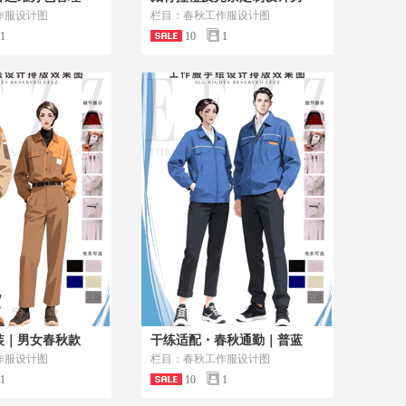
作服设计图
栏目：春秋工作服设计图
1
10
1
装｜男女春秋款
干练适配・春秋通勤｜普蓝
作服设计图
栏目：春秋工作服设计图
1
10
1