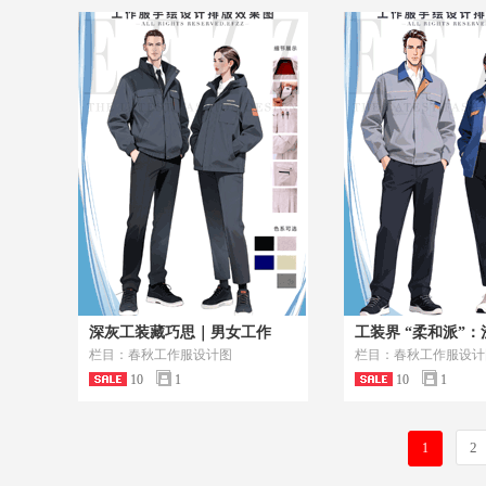
深灰工装藏巧思｜男女工作
工装界 “柔和派”：
栏目：春秋工作服设计图
栏目：春秋工作服设计
10
1
10
1
2
1