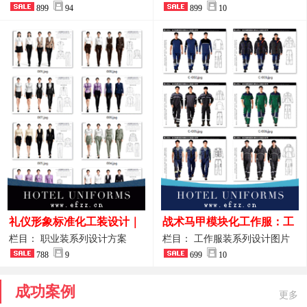
整套方案
899
94
品图
899
10
礼仪形象标准化工装设计｜
战术马甲模块化工作服：工
高端服务业仪态塑造专属职
程巡检与设备调试岗位的多
栏目： 职业装系列设计方案
栏目： 工作服装系列设计图片
业装系列
788
9
功能收纳设计
699
10
成功案例
更多