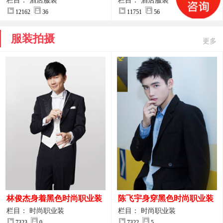
案
服装设计方案
栏目： 酒店服装
栏目： 酒店服装
12162
36
11751
56
服装拍摄
更多
林俊杰身着黑色时尚职业装
陈飞宇身穿黑色时尚职业装
制服图片
图片
栏目： 时尚职业装
栏目： 时尚职业装
7323
0
7322
5