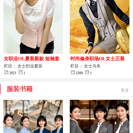
女职业OL夏装新款 短袖套
时尚修身职场OL女士正装
装女正装
马甲拍摄大图
栏目： 女士职业夏装
栏目： 女士马夹
2921
1
3209
1
服装书籍
更多