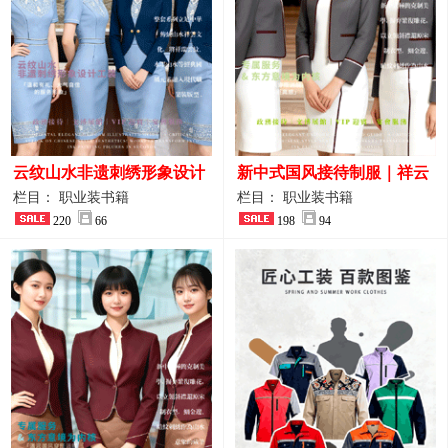
云纹山水非遗刺绣形象设计
新中式国风接待制服｜祥云
工装｜会议礼仪接待人员制
刺绣打造高端厅堂东方美学
栏目： 职业装书籍
栏目： 职业装书籍
服画册
220
66
198
94