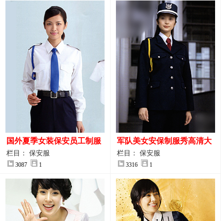
国外夏季女装保安员工制服
军队美女安保制服秀高清大
装大图
图
栏目： 保安服
栏目： 保安服
3087
1
3316
1