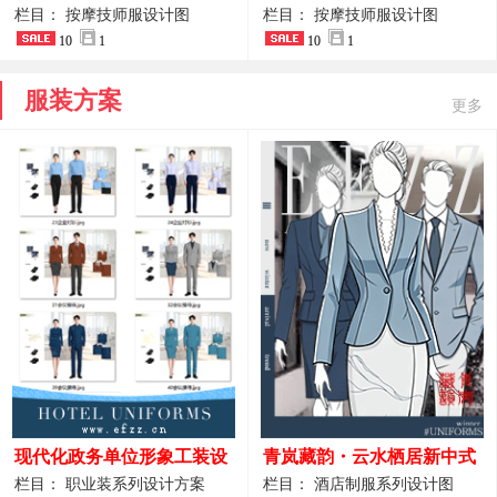
开叉中长裙 星级酒店前厅礼
裤套装 美容门店前台主管精
栏目： 按摩技师服设计图
栏目： 按摩技师服设计图
仪高级全套工作服
10
1
致高级工装
10
1
服装方案
更多
现代化政务单位形象工装设
青岚藏韵・云水栖居新中式
计｜国风会务接待西装制服
酒店全岗位制服设计原创作
栏目： 职业装系列设计方案
栏目： 酒店制服系列设计图