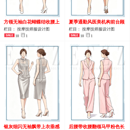
方领无袖白花蝴蝶结收腰上
夏季通勤风医美机构前台顾
衣 SPA会所接待工作制服设
问端庄工作制服
栏目： 按摩技师服设计图
栏目： 按摩技师服设计图
计
10
1
10
1
银灰细闪无袖飘带上衣垂感
后腰带收腰翻领马甲粉色长