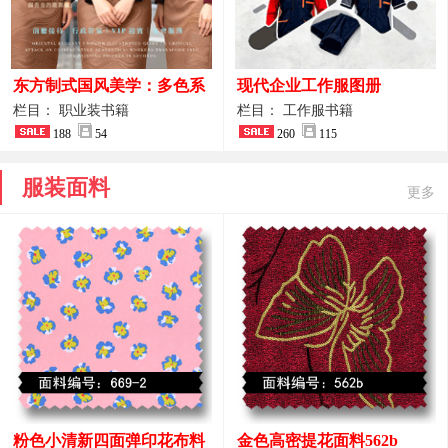
东方制式国风美学：多色系
现代企业工作服图册
新中式前厅管家VIP接待员
栏目： 职业装书籍
栏目： 工作服书籍
工作服合集
188
54
260
115
服装面料
更多
粉色小清新四面弹印花布料
金色高密提花面料562b