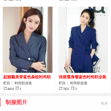
赵丽颖身穿蓝色条纹时尚职
张碧晨身着蓝色时尚职业装
业装图片
服装图片
栏目： 时尚职业装
栏目： 时尚职业装
8414
1
7821
3
制服图片
更多