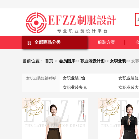
全部商品分类
服装方案
当前位置：
首页
>
会员图库
>>
职业装设计图
>>
女职业装
>> 
女职业装T恤
女职业装短
女职业装短袖衬衫
女职业装夹克
女职业装大