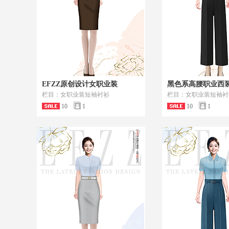
EFZZ原创设计女职业装
黑色系高腰职业西
栏目：女职业装短袖衬衫
栏目：女职业装短袖衬
10
1
10
1