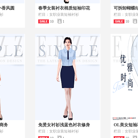
小香风圆
春季女装衬衣棉质短袖印花
可拆卸蝴蝶
衫
栏目：女职业装短袖衬衫
栏目：女职业
10
1
10
棉商务
免烫女衬衫浅蓝色衬衣修身
OL美女短
衫
栏目：女职业装短袖衬衫
栏目：女职业