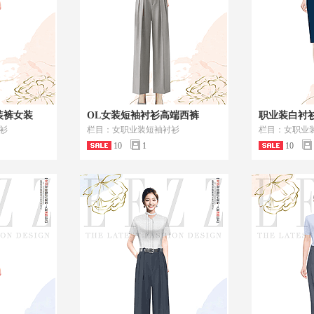
装裤女装
OL女装短袖衬衫高端西裤
职业装白衬
衫
栏目：女职业装短袖衬衫
栏目：女职业
10
1
10