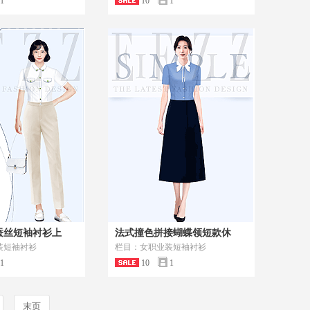
1
10
1
蚕丝短袖衬衫上
法式撞色拼接蝴蝶领短款休
装短袖衬衫
栏目：女职业装短袖衬衫
1
10
1
末页