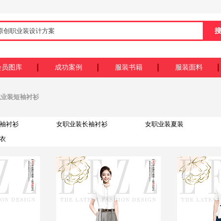
会员图库
成功案例
服装书籍
服装面料
女职业装短袖衬衫
袖衬衫
女职业装长袖衬衫
女职业装夏装
衣