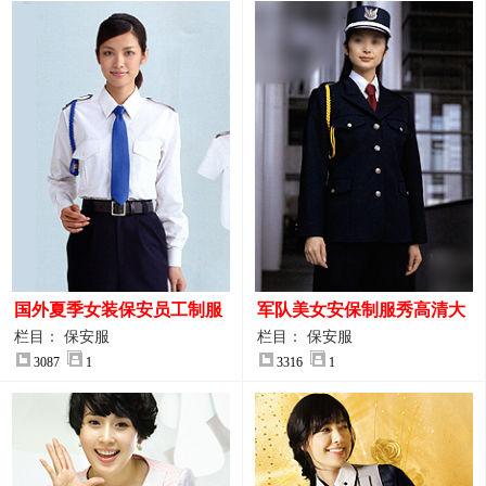
国外夏季女装保安员工制服
军队美女安保制服秀高清大
装大图
图
栏目： 保安服
栏目： 保安服
3087
1
3316
1