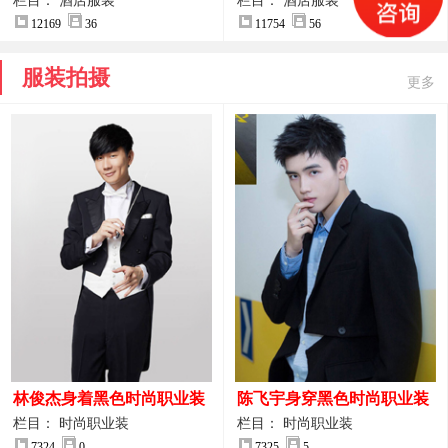
案
服装设计方案
栏目： 酒店服装
栏目： 酒店服装
12169
36
11754
56
服装拍摄
更多
林俊杰身着黑色时尚职业装
陈飞宇身穿黑色时尚职业装
制服图片
图片
栏目： 时尚职业装
栏目： 时尚职业装
7324
0
7325
5