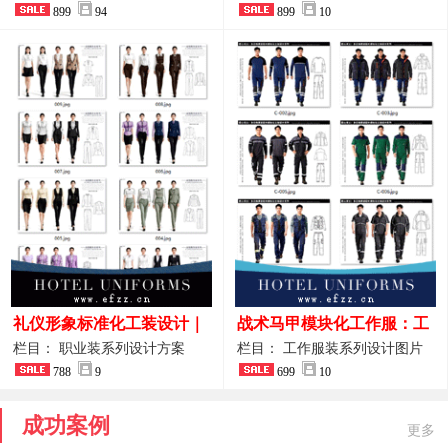
整套方案
899
94
品图
899
10
礼仪形象标准化工装设计｜
战术马甲模块化工作服：工
高端服务业仪态塑造专属职
程巡检与设备调试岗位的多
栏目： 职业装系列设计方案
栏目： 工作服装系列设计图片
业装系列
788
9
功能收纳设计
699
10
成功案例
更多