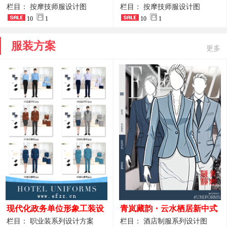
开叉中长裙 星级酒店前厅礼
裤套装 美容门店前台主管精
栏目： 按摩技师服设计图
栏目： 按摩技师服设计图
仪高级全套工作服
10
1
致高级工装
10
1
服装方案
更多
现代化政务单位形象工装设
青岚藏韵・云水栖居新中式
计｜国风会务接待西装制服
酒店全岗位制服设计原创作
栏目： 职业装系列设计方案
栏目： 酒店制服系列设计图