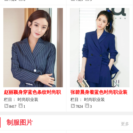
赵丽颖身穿蓝色条纹时尚职
张碧晨身着蓝色时尚职业装
业装图片
服装图片
栏目： 时尚职业装
栏目： 时尚职业装
8417
1
7824
3
制服图片
更多