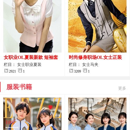
女职业OL夏装新款 短袖套
时尚修身职场OL女士正装
装女正装
马甲拍摄大图
栏目： 女士职业夏装
栏目： 女士马夹
2921
1
3209
1
服装书籍
更多