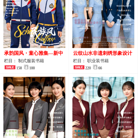
承韵国风・童心雅集—新中
云纹山水非遗刺绣形象设计
式民族风小学与幼儿园全套
工装｜会议礼仪接待人员制
栏目： 制式服装书籍
栏目： 职业装书籍
校服定制图鉴
158
100
服画册
220
66