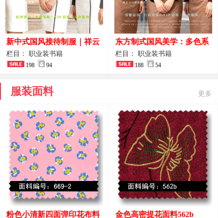
新中式国风接待制服｜祥云
东方制式国风美学：多色系
刺绣打造高端厅堂东方美学
新中式前厅管家VIP接待员
栏目： 职业装书籍
栏目： 职业装书籍
198
94
工作服合集
188
54
服装面料
更多
粉色小清新四面弹印花布料
金色高密提花面料562b