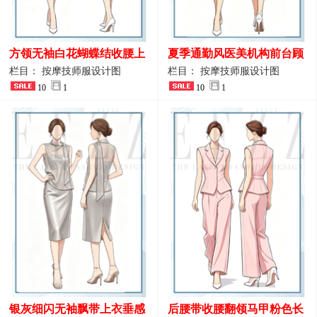
方领无袖白花蝴蝶结收腰上
夏季通勤风医美机构前台顾
衣 SPA会所接待工作制服设
问端庄工作制服
栏目： 按摩技师服设计图
栏目： 按摩技师服设计图
计
10
1
10
1
银灰细闪无袖飘带上衣垂感
后腰带收腰翻领马甲粉色长