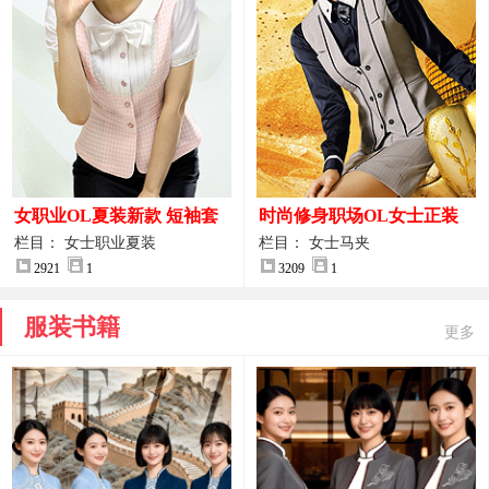
女职业OL夏装新款 短袖套
时尚修身职场OL女士正装
装女正装
马甲拍摄大图
栏目： 女士职业夏装
栏目： 女士马夹
2921
1
3209
1
服装书籍
更多