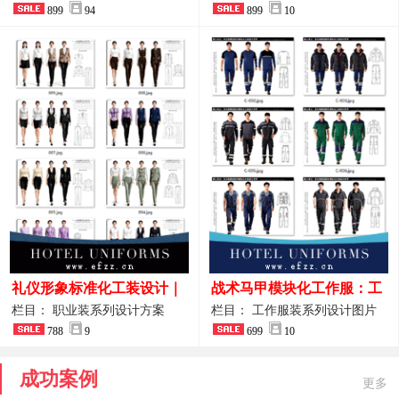
整套方案
899
94
品图
899
10
礼仪形象标准化工装设计｜
战术马甲模块化工作服：工
高端服务业仪态塑造专属职
程巡检与设备调试岗位的多
栏目： 职业装系列设计方案
栏目： 工作服装系列设计图片
业装系列
788
9
功能收纳设计
699
10
成功案例
更多