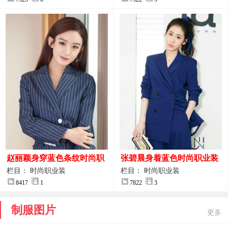
赵丽颖身穿蓝色条纹时尚职
张碧晨身着蓝色时尚职业装
业装图片
服装图片
栏目： 时尚职业装
栏目： 时尚职业装
8417
1
7822
3
制服图片
更多