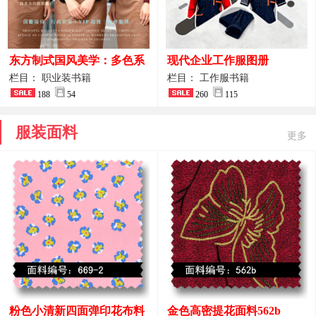
东方制式国风美学：多色系
现代企业工作服图册
新中式前厅管家VIP接待员
栏目： 职业装书籍
栏目： 工作服书籍
工作服合集
188
54
260
115
服装面料
更多
粉色小清新四面弹印花布料
金色高密提花面料562b