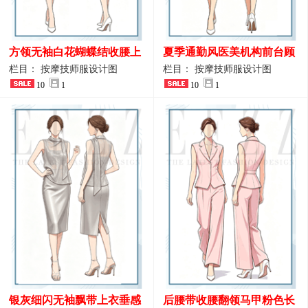
方领无袖白花蝴蝶结收腰上
夏季通勤风医美机构前台顾
衣 SPA会所接待工作制服设
问端庄工作制服
栏目： 按摩技师服设计图
栏目： 按摩技师服设计图
计
10
1
10
1
银灰细闪无袖飘带上衣垂感
后腰带收腰翻领马甲粉色长