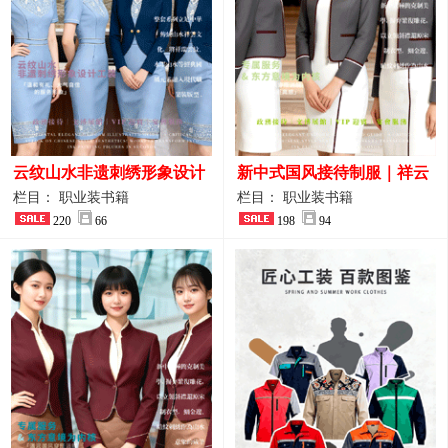
云纹山水非遗刺绣形象设计
新中式国风接待制服｜祥云
工装｜会议礼仪接待人员制
刺绣打造高端厅堂东方美学
栏目： 职业装书籍
栏目： 职业装书籍
服画册
220
66
198
94