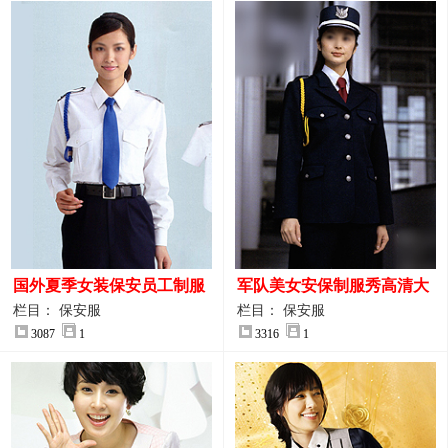
国外夏季女装保安员工制服
军队美女安保制服秀高清大
装大图
图
栏目： 保安服
栏目： 保安服
3087
1
3316
1