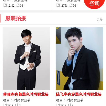
案
服装设计方案
栏目： 酒店服装
栏目： 酒店服装
12162
36
11751
56
服装拍摄
更多
林俊杰身着黑色时尚职业装
陈飞宇身穿黑色时尚职业装
制服图片
图片
栏目： 时尚职业装
栏目： 时尚职业装
7323
0
7322
5