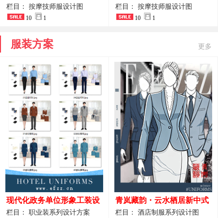
开叉中长裙 星级酒店前厅礼
裤套装 美容门店前台主管精
栏目： 按摩技师服设计图
栏目： 按摩技师服设计图
仪高级全套工作服
10
1
致高级工装
10
1
服装方案
更多
现代化政务单位形象工装设
青岚藏韵・云水栖居新中式
计｜国风会务接待西装制服
酒店全岗位制服设计原创作
栏目： 职业装系列设计方案
栏目： 酒店制服系列设计图