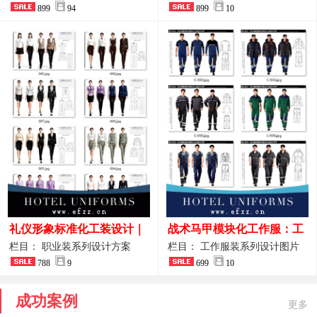
整套方案
899
94
品图
899
10
礼仪形象标准化工装设计｜
战术马甲模块化工作服：工
高端服务业仪态塑造专属职
程巡检与设备调试岗位的多
栏目： 职业装系列设计方案
栏目： 工作服装系列设计图片
业装系列
788
9
功能收纳设计
699
10
成功案例
更多