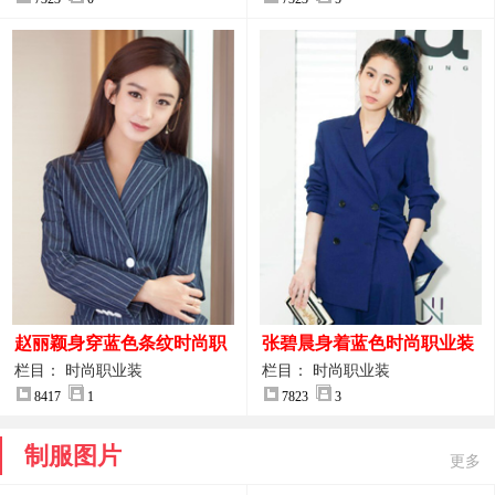
赵丽颖身穿蓝色条纹时尚职
张碧晨身着蓝色时尚职业装
业装图片
服装图片
栏目： 时尚职业装
栏目： 时尚职业装
8417
1
7823
3
制服图片
更多