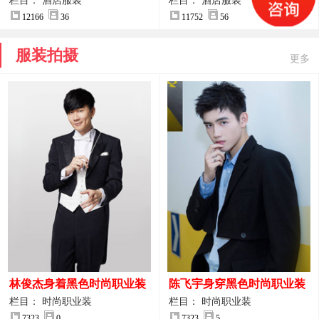
案
服装设计方案
栏目： 酒店服装
栏目： 酒店服装
12166
36
11752
56
服装拍摄
更多
林俊杰身着黑色时尚职业装
陈飞宇身穿黑色时尚职业装
制服图片
图片
栏目： 时尚职业装
栏目： 时尚职业装
7323
0
7323
5