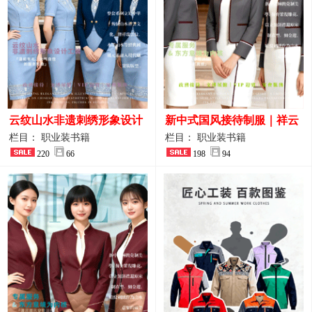
云纹山水非遗刺绣形象设计
新中式国风接待制服｜祥云
工装｜会议礼仪接待人员制
刺绣打造高端厅堂东方美学
栏目： 职业装书籍
栏目： 职业装书籍
服画册
220
66
198
94