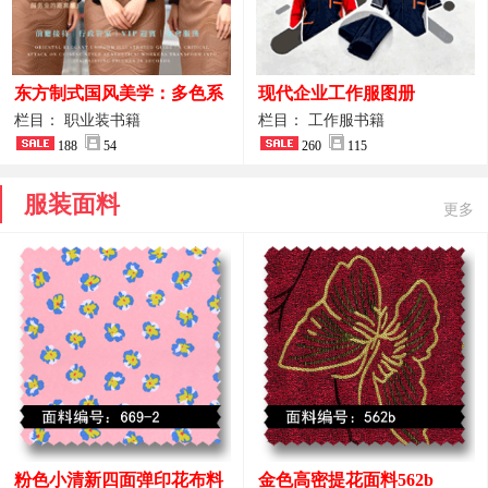
东方制式国风美学：多色系
现代企业工作服图册
新中式前厅管家VIP接待员
栏目： 职业装书籍
栏目： 工作服书籍
工作服合集
188
54
260
115
服装面料
更多
粉色小清新四面弹印花布料
金色高密提花面料562b