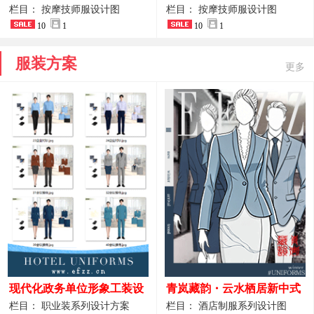
开叉中长裙 星级酒店前厅礼
裤套装 美容门店前台主管精
栏目： 按摩技师服设计图
栏目： 按摩技师服设计图
仪高级全套工作服
10
1
致高级工装
10
1
服装方案
更多
现代化政务单位形象工装设
青岚藏韵・云水栖居新中式
计｜国风会务接待西装制服
酒店全岗位制服设计原创作
栏目： 职业装系列设计方案
栏目： 酒店制服系列设计图