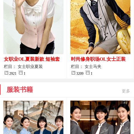
女职业OL夏装新款 短袖套
时尚修身职场OL女士正装
装女正装
马甲拍摄大图
栏目： 女士职业夏装
栏目： 女士马夹
2921
1
3209
1
服装书籍
更多