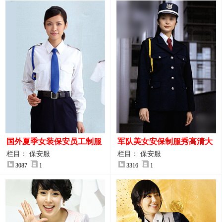
国外夏季女装保安员工制服
军队美女安保制服秀高清大
装大图
图
栏目： 保安服
栏目： 保安服
3087
1
3316
1