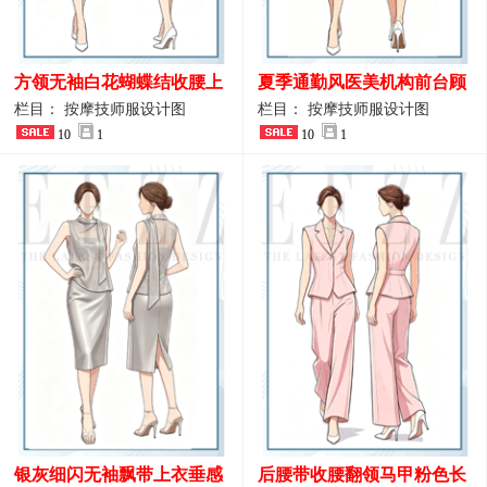
方领无袖白花蝴蝶结收腰上
夏季通勤风医美机构前台顾
衣 SPA会所接待工作制服设
问端庄工作制服
栏目： 按摩技师服设计图
栏目： 按摩技师服设计图
计
10
1
10
1
银灰细闪无袖飘带上衣垂感
后腰带收腰翻领马甲粉色长