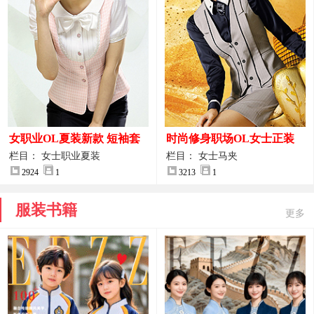
女职业OL夏装新款 短袖套
时尚修身职场OL女士正装
装女正装
马甲拍摄大图
栏目： 女士职业夏装
栏目： 女士马夹
2924
1
3213
1
服装书籍
更多