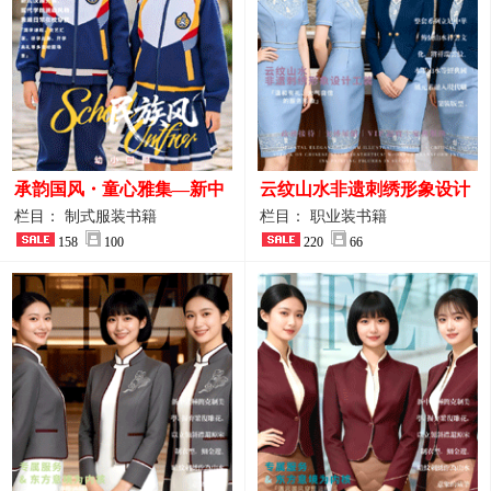
承韵国风・童心雅集—新中
云纹山水非遗刺绣形象设计
式民族风小学与幼儿园全套
工装｜会议礼仪接待人员制
栏目： 制式服装书籍
栏目： 职业装书籍
校服定制图鉴
158
100
服画册
220
66