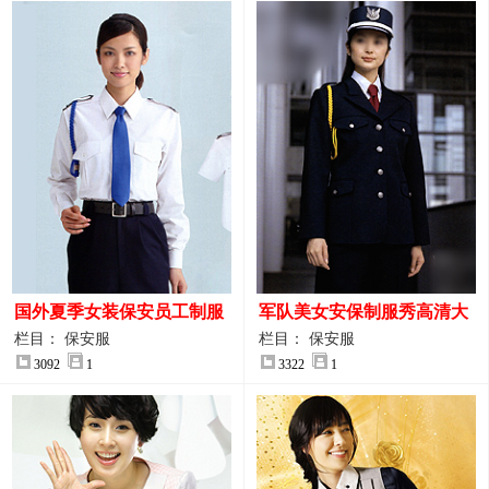
国外夏季女装保安员工制服
军队美女安保制服秀高清大
装大图
图
栏目： 保安服
栏目： 保安服
3092
1
3322
1