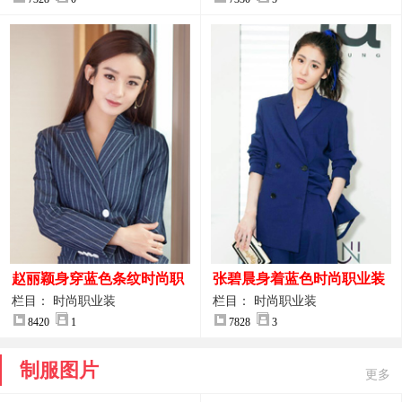
赵丽颖身穿蓝色条纹时尚职
张碧晨身着蓝色时尚职业装
业装图片
服装图片
栏目： 时尚职业装
栏目： 时尚职业装
8420
1
7828
3
制服图片
更多