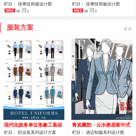
开叉中长裙 星级酒店前厅礼
裤套装 美容门店前台主管精
栏目： 按摩技师服设计图
栏目： 按摩技师服设计图
仪高级全套工作服
10
1
致高级工装
10
1
服装方案
更多
现代化政务单位形象工装设
青岚藏韵・云水栖居新中式
计｜国风会务接待西装制服
酒店全岗位制服设计原创作
栏目： 职业装系列设计方案
栏目： 酒店制服系列设计图