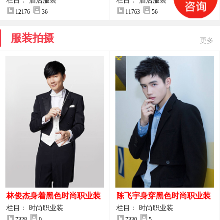
案
服装设计方案
栏目： 酒店服装
栏目： 酒店服装
12176
36
11763
56
服装拍摄
更多
林俊杰身着黑色时尚职业装
陈飞宇身穿黑色时尚职业装
制服图片
图片
栏目： 时尚职业装
栏目： 时尚职业装
7328
0
7330
5