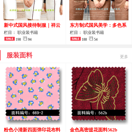
新中式国风接待制服｜祥云
东方制式国风美学：多色系
刺绣打造高端厅堂东方美学
新中式前厅管家VIP接待员
栏目： 职业装书籍
栏目： 职业装书籍
198
94
工作服合集
188
54
服装面料
更多
粉色小清新四面弹印花布料
金色高密提花面料562b