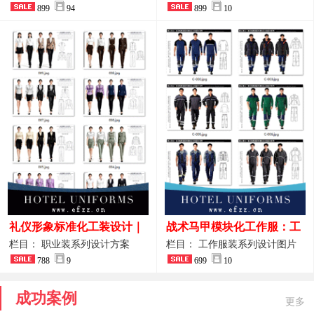
整套方案
899
94
品图
899
10
礼仪形象标准化工装设计｜
战术马甲模块化工作服：工
高端服务业仪态塑造专属职
程巡检与设备调试岗位的多
栏目： 职业装系列设计方案
栏目： 工作服装系列设计图片
业装系列
788
9
功能收纳设计
699
10
成功案例
更多