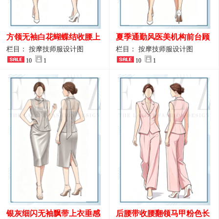
方领无袖白花蝴蝶结收腰上
夏季通勤风医美机构前台顾
衣 SPA会所接待工作制服设
问端庄工作制服
栏目： 按摩技师服设计图
栏目： 按摩技师服设计图
计
10
1
10
1
银灰细闪无袖飘带上衣垂感
后腰带收腰翻领马甲粉色长