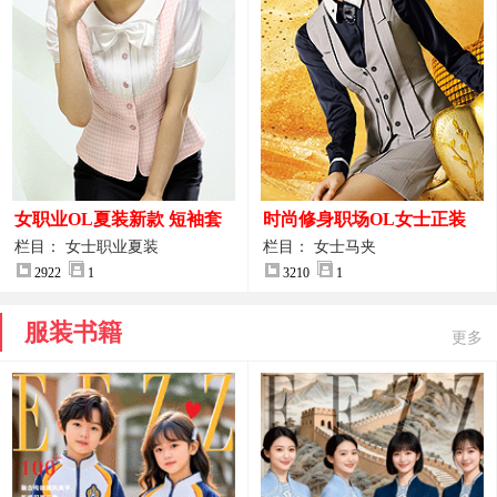
女职业OL夏装新款 短袖套
时尚修身职场OL女士正装
装女正装
马甲拍摄大图
栏目： 女士职业夏装
栏目： 女士马夹
2922
1
3210
1
服装书籍
更多