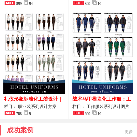
整套方案
899
94
品图
899
10
礼仪形象标准化工装设计｜
战术马甲模块化工作服：工
高端服务业仪态塑造专属职
程巡检与设备调试岗位的多
栏目： 职业装系列设计方案
栏目： 工作服装系列设计图片
业装系列
788
9
功能收纳设计
699
10
成功案例
更多