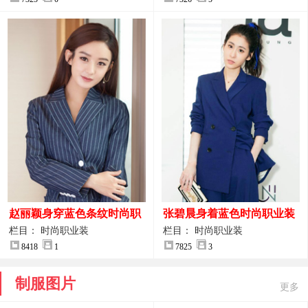
赵丽颖身穿蓝色条纹时尚职
张碧晨身着蓝色时尚职业装
业装图片
服装图片
栏目： 时尚职业装
栏目： 时尚职业装
8418
1
7825
3
制服图片
更多