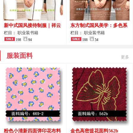
新中式国风接待制服｜祥云
东方制式国风美学：多色系
刺绣打造高端厅堂东方美学
新中式前厅管家VIP接待员
栏目： 职业装书籍
栏目： 职业装书籍
198
94
工作服合集
188
54
服装面料
更多
粉色小清新四面弹印花布料
金色高密提花面料562b