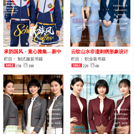
承韵国风・童心雅集—新中
云纹山水非遗刺绣形象设计
式民族风小学与幼儿园全套
工装｜会议礼仪接待人员制
栏目： 制式服装书籍
栏目： 职业装书籍
校服定制图鉴
158
100
服画册
220
66