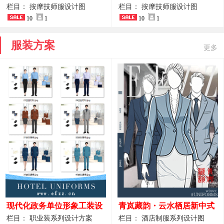
开叉中长裙 星级酒店前厅礼
裤套装 美容门店前台主管精
栏目： 按摩技师服设计图
栏目： 按摩技师服设计图
仪高级全套工作服
10
1
致高级工装
10
1
服装方案
更多
现代化政务单位形象工装设
青岚藏韵・云水栖居新中式
计｜国风会务接待西装制服
酒店全岗位制服设计原创作
栏目： 职业装系列设计方案
栏目： 酒店制服系列设计图