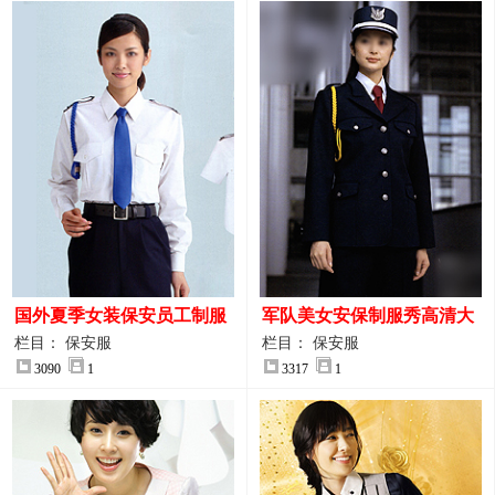
国外夏季女装保安员工制服
军队美女安保制服秀高清大
装大图
图
栏目： 保安服
栏目： 保安服
3090
1
3317
1