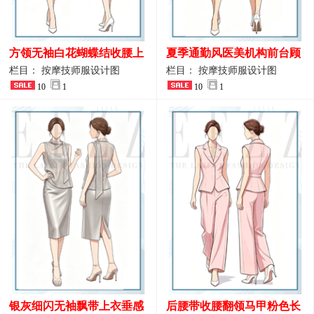
方领无袖白花蝴蝶结收腰上
夏季通勤风医美机构前台顾
衣 SPA会所接待工作制服设
问端庄工作制服
栏目： 按摩技师服设计图
栏目： 按摩技师服设计图
计
10
1
10
1
银灰细闪无袖飘带上衣垂感
后腰带收腰翻领马甲粉色长