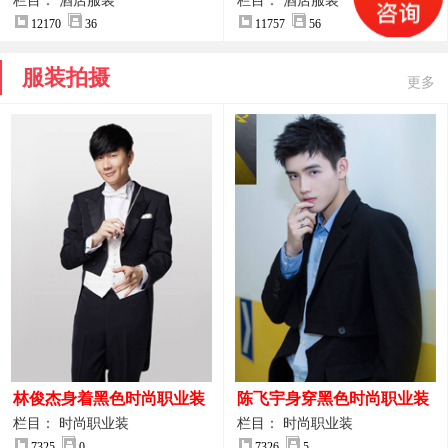
案
服装设计方案
栏目： 酒店服装
栏目： 酒店服装
12170
36
11757
56
服装拍摄
更多
林俊杰身着黑色时尚职业装
陈飞宇身穿黑色时尚职业装
制服图片
图片
栏目： 时尚职业装
栏目： 时尚职业装
7325
0
7326
5