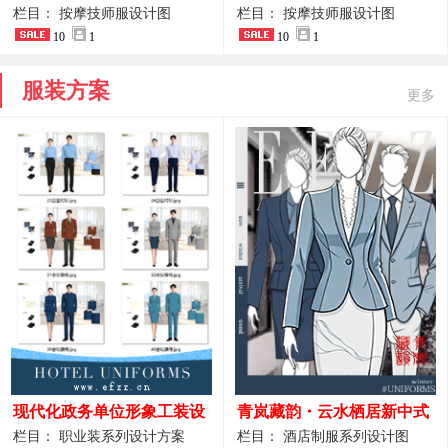
开叉中长裙 星级酒店前厅礼
裤套装 美容门店前台主管精
栏目： 按摩技师服设计图
栏目： 按摩技师服设计图
仪高级全套工作服
10
1
致高级工装
10
1
服装方案
更多
现代化政务单位形象工装设
青岚藏韵・云水栖居新中式
计｜国风会务接待西装制服
酒店全岗位制服设计原创作
栏目： 职业装系列设计方案
栏目： 酒店制服系列设计图