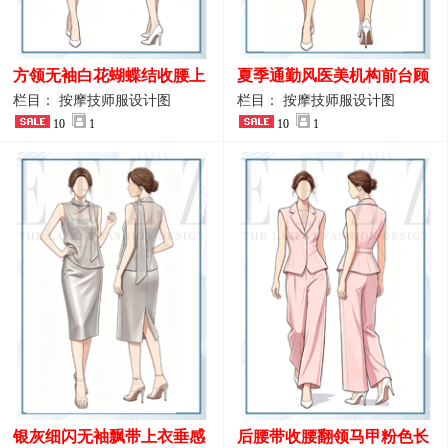
方领无袖白花蝴蝶结收腰上
夏季通勤风医美机构前台顾
衣 SPA会所接待工作制服设
问端庄工作制服
栏目： 按摩技师服设计图
栏目： 按摩技师服设计图
计
10
1
10
1
银灰细闪无袖飘带上衣垂感
后腰带收腰翻领马甲粉色长