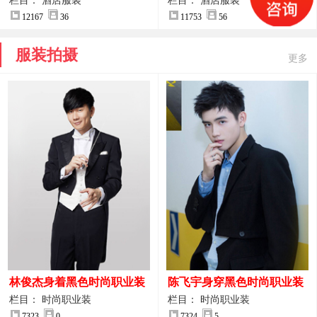
案
服装设计方案
栏目： 酒店服装
栏目： 酒店服装
12167
36
11753
56
服装拍摄
更多
林俊杰身着黑色时尚职业装
陈飞宇身穿黑色时尚职业装
制服图片
图片
栏目： 时尚职业装
栏目： 时尚职业装
7323
0
7324
5