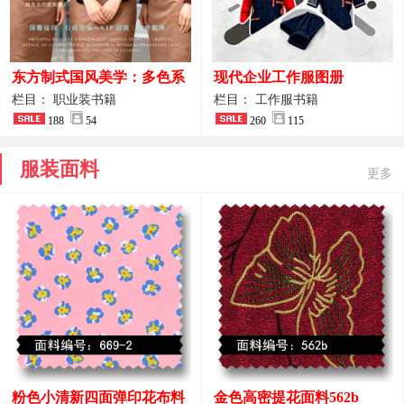
东方制式国风美学：多色系
现代企业工作服图册
新中式前厅管家VIP接待员
栏目： 职业装书籍
栏目： 工作服书籍
工作服合集
188
54
260
115
服装面料
更多
粉色小清新四面弹印花布料
金色高密提花面料562b