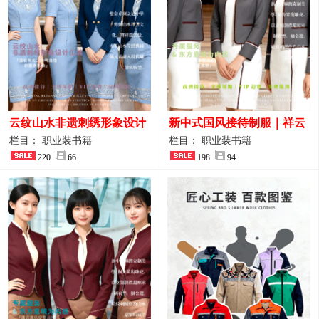
云纹山水非遗刺绣形象设计
新中式国风接待制服｜祥云
工装｜会议礼仪接待人员制
刺绣打造高端厅堂东方美学
栏目： 职业装书籍
栏目： 职业装书籍
服画册
220
66
198
94