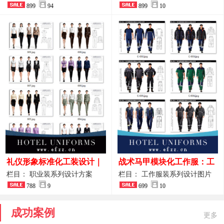
整套方案
899
94
品图
899
10
礼仪形象标准化工装设计｜
战术马甲模块化工作服：工
高端服务业仪态塑造专属职
程巡检与设备调试岗位的多
栏目： 职业装系列设计方案
栏目： 工作服装系列设计图片
业装系列
788
9
功能收纳设计
699
10
成功案例
更多