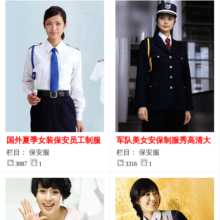
国外夏季女装保安员工制服
军队美女安保制服秀高清大
装大图
图
栏目： 保安服
栏目： 保安服
3087
1
3316
1