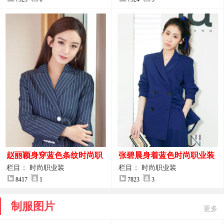
赵丽颖身穿蓝色条纹时尚职
张碧晨身着蓝色时尚职业装
业装图片
服装图片
栏目： 时尚职业装
栏目： 时尚职业装
8417
1
7823
3
制服图片
更多