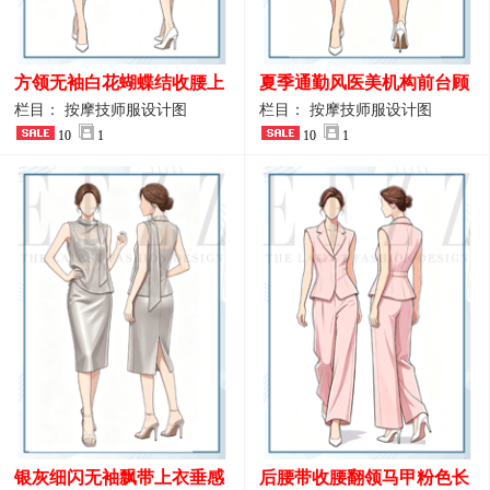
方领无袖白花蝴蝶结收腰上
夏季通勤风医美机构前台顾
衣 SPA会所接待工作制服设
问端庄工作制服
栏目： 按摩技师服设计图
栏目： 按摩技师服设计图
计
10
1
10
1
银灰细闪无袖飘带上衣垂感
后腰带收腰翻领马甲粉色长