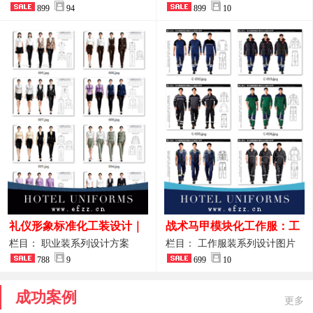
整套方案
899
94
品图
899
10
礼仪形象标准化工装设计｜
战术马甲模块化工作服：工
高端服务业仪态塑造专属职
程巡检与设备调试岗位的多
栏目： 职业装系列设计方案
栏目： 工作服装系列设计图片
业装系列
788
9
功能收纳设计
699
10
成功案例
更多