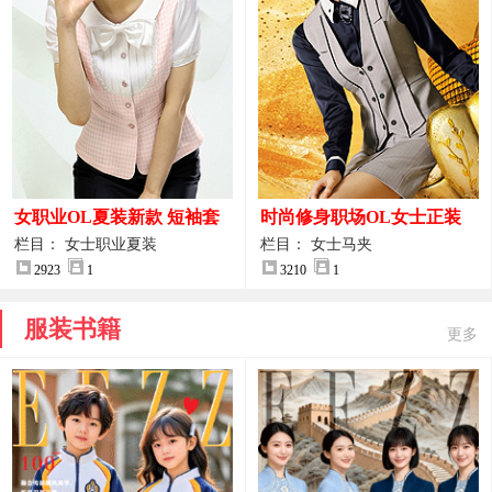
女职业OL夏装新款 短袖套
时尚修身职场OL女士正装
装女正装
马甲拍摄大图
栏目： 女士职业夏装
栏目： 女士马夹
2923
1
3210
1
服装书籍
更多