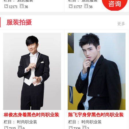
案
服装设计方案
栏目： 酒店服装
栏目： 酒店服装
12171
36
11757
56
服装拍摄
更多
林俊杰身着黑色时尚职业装
陈飞宇身穿黑色时尚职业装
制服图片
图片
栏目： 时尚职业装
栏目： 时尚职业装
7325
0
7326
5