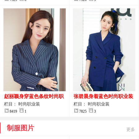
赵丽颖身穿蓝色条纹时尚职
张碧晨身着蓝色时尚职业装
业装图片
服装图片
栏目： 时尚职业装
栏目： 时尚职业装
8419
1
7825
3
制服图片
更多