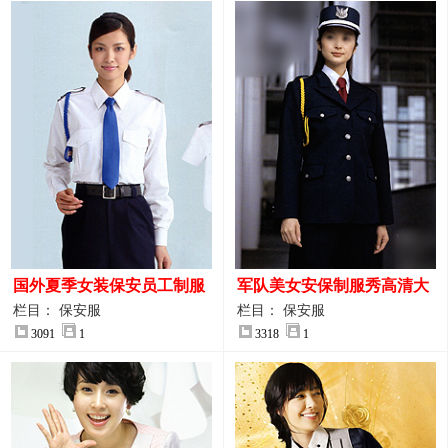
国外夏季女装保安员工制服
军队美女安保制服秀高清大
装大图
图
栏目： 保安服
栏目： 保安服
3091
1
3318
1