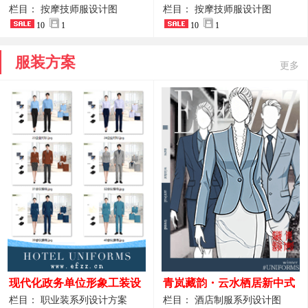
开叉中长裙 星级酒店前厅礼
裤套装 美容门店前台主管精
栏目： 按摩技师服设计图
栏目： 按摩技师服设计图
仪高级全套工作服
10
1
致高级工装
10
1
服装方案
更多
现代化政务单位形象工装设
青岚藏韵・云水栖居新中式
计｜国风会务接待西装制服
酒店全岗位制服设计原创作
栏目： 职业装系列设计方案
栏目： 酒店制服系列设计图