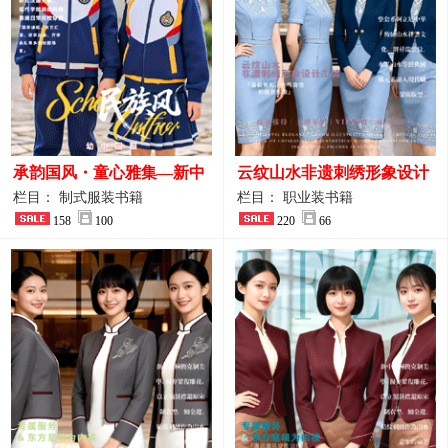
承韵国风・童心雅集—新中
云纹山水非遗刺绣形象设计
式民族风小学与幼儿园全套
工装｜会议礼仪接待人员制
栏目： 制式服装书籍
栏目： 职业装书籍
校服定制图鉴
158
100
服画册
220
66