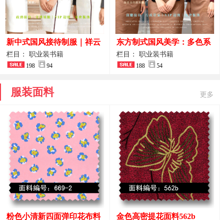
新中式国风接待制服｜祥云
东方制式国风美学：多色系
刺绣打造高端厅堂东方美学
新中式前厅管家VIP接待员
栏目： 职业装书籍
栏目： 职业装书籍
198
94
工作服合集
188
54
服装面料
更多
粉色小清新四面弹印花布料
金色高密提花面料562b