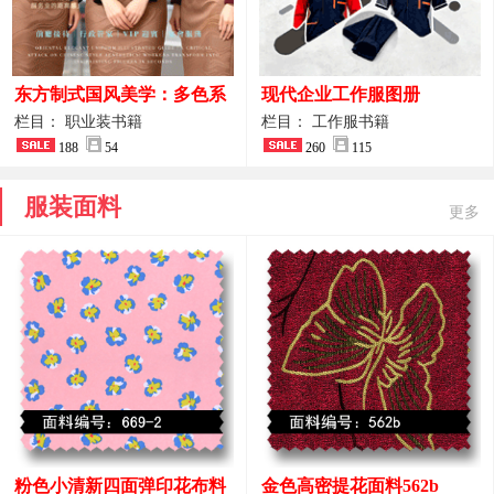
东方制式国风美学：多色系
现代企业工作服图册
新中式前厅管家VIP接待员
栏目： 职业装书籍
栏目： 工作服书籍
工作服合集
188
54
260
115
服装面料
更多
粉色小清新四面弹印花布料
金色高密提花面料562b