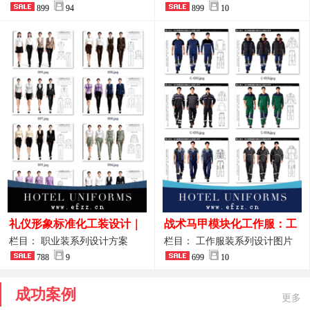
整套方案
899
94
品图
899
10
礼仪形象标准化工装设计｜
战术马甲模块化工作服：工
高端服务业仪态塑造专属职
程巡检与设备调试岗位的多
栏目： 职业装系列设计方案
栏目： 工作服装系列设计图片
业装系列
788
9
功能收纳设计
699
10
成功案例
更多