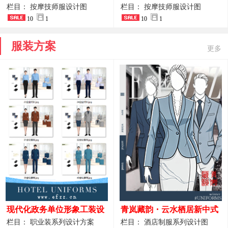
开叉中长裙 星级酒店前厅礼
裤套装 美容门店前台主管精
栏目： 按摩技师服设计图
栏目： 按摩技师服设计图
仪高级全套工作服
10
1
致高级工装
10
1
服装方案
更多
现代化政务单位形象工装设
青岚藏韵・云水栖居新中式
计｜国风会务接待西装制服
酒店全岗位制服设计原创作
栏目： 职业装系列设计方案
栏目： 酒店制服系列设计图