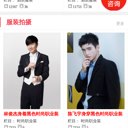
案
服装设计方案
栏目： 酒店服装
栏目： 酒店服装
12167
36
11753
56
服装拍摄
更多
林俊杰身着黑色时尚职业装
陈飞宇身穿黑色时尚职业装
制服图片
图片
栏目： 时尚职业装
栏目： 时尚职业装
7323
0
7324
5