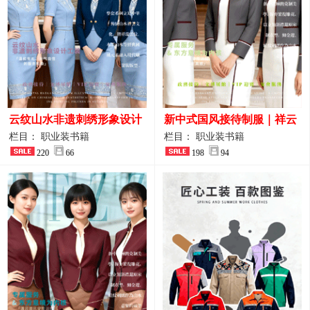
云纹山水非遗刺绣形象设计
新中式国风接待制服｜祥云
工装｜会议礼仪接待人员制
刺绣打造高端厅堂东方美学
栏目： 职业装书籍
栏目： 职业装书籍
服画册
220
66
198
94