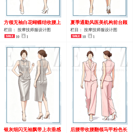
方领无袖白花蝴蝶结收腰上
夏季通勤风医美机构前台顾
衣 SPA会所接待工作制服设
问端庄工作制服
栏目： 按摩技师服设计图
栏目： 按摩技师服设计图
计
10
1
10
1
银灰细闪无袖飘带上衣垂感
后腰带收腰翻领马甲粉色长