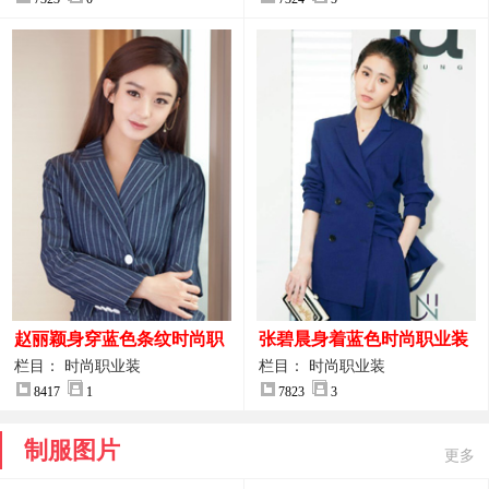
赵丽颖身穿蓝色条纹时尚职
张碧晨身着蓝色时尚职业装
业装图片
服装图片
栏目： 时尚职业装
栏目： 时尚职业装
8417
1
7823
3
制服图片
更多