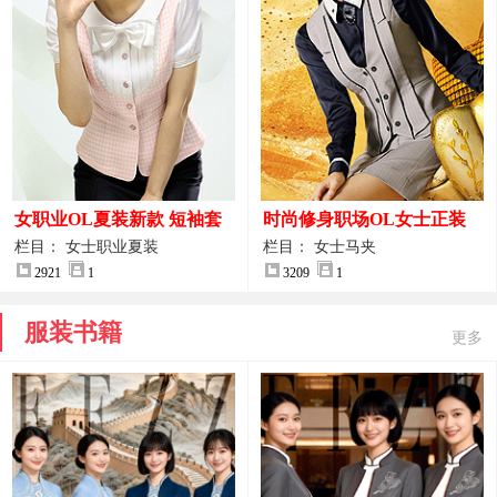
女职业OL夏装新款 短袖套
时尚修身职场OL女士正装
装女正装
马甲拍摄大图
栏目： 女士职业夏装
栏目： 女士马夹
2921
1
3209
1
服装书籍
更多