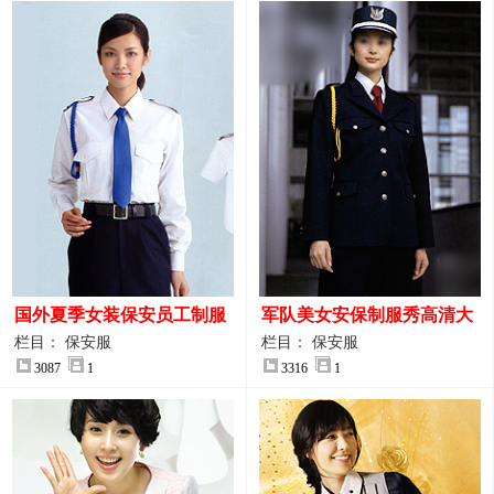
国外夏季女装保安员工制服
军队美女安保制服秀高清大
装大图
图
栏目： 保安服
栏目： 保安服
3087
1
3316
1